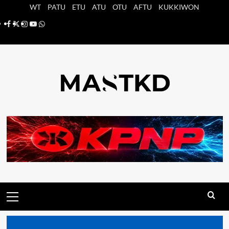
Saltar
WT
PATU
ETU
ATU
OTU
AFTU
KUKKIWON
al
Facebook
X
Instagram
YouTube
Whatsapp
contenido
Menú
principal