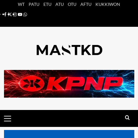
Saltar
WT
PATU
ETU
ATU
OTU
AFTU
KUKKIWON
al
Facebook
X
Instagram
YouTube
Whatsapp
contenido
Menú
principal