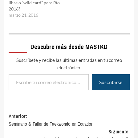
libre o “wild card” para Río
2016?
marzo 21, 2016
Descubre más desde MASTKD
Suscríbete y recibe las últimas entradas en tu correo
electrónico.
Escribe tu correo electrónico…
Suscribirse
Navegación
Anterior:
Seminario & Taller de Taekwondo en Ecuador
de
Siguiente:
entradas