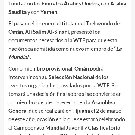
Limita con los
Emiratos Árabes Unidos
, con
Arabia
Saudita
y con
Yemen
.
El pasado 4 de enero el titular del Taekwondo de
Omán
,
Ali Salim Al-Sinani
, presentó los
documentos necesarios a la
WTF
para que esta
nación sea admitida como nuevo miembro de “
La
Mundial
”.
Como miembro provisional,
Omán
podrá
intervenir con su
Selección Nacional
de los
eventos organizados o avalados por la
WTF
. Se
tomará una decisión final sobre si se convierte en
un miembro de pleno derecho, en la
Asamblea
General
que se realizará en
Tijuana
el 2 de marzo
de este año, ocasión en la que se estará celebrando
el
Campeonato Mundial Juvenil
y
Clasificatorio