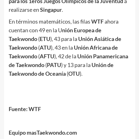
para los 1eros Juegos Olímpicos de la Juventud
a
realizarse en
Singapur
.
En términos matemáticos, las filas
WTF
ahora
cuentan con 49 en la U
nión Europea de
Taekwondo
(
ETU
), 43 para la
Unión Asiática de
Taekwondo
(
ATU
), 43 en la
Unión Africana de
Taekwondo
(
AFTU
), 42 de la
Unión Panamericana
de Taekwondo
(
PATU
) y 13 para la
Unión de
Taekwondo de Oceanía
(
OTU
).
.
.
Fuente: WTF
.
Equipo masTaekwondo.com