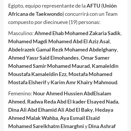
Egipto, equipo representante de la
AFTU
(
Unión
Africana de Taekwondo
) concurrirá con un Team
compuesto por diecinueve (19) personas:
Masculino:
Ahmed Ehab Mohamed Zakaria Sadik
,
Mohamed Magdi Mohamed Abd El Aziz Asal
,
Abdelrazek Gamal Rezk Mohamed Abdelghany
,
Ahmed Yassr Said Elmohandes
,
Omar Samer
Mohamed Samir Mohamed Maurad
,
Kamaleldin
Moustafa Kamaleldin Ezz
,
Mostafa Mohamed
Mostafa Elsherif
y
Karim Amr Khairy Mahmoud
.
Femenino:
Nour Ahmed Hussien AbdElsalam
Ahmed
,
Radwa Reda Abd El kader Elsayed Nada
,
Dina Ali Abd Elhamid Ali Abd El Baky
,
Hedaya
Ahmed Malak Wahba
,
Aya Esmail Elsaid
Mohamed Sarelkhatm Elmarghni
y
Dina Ashraf