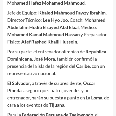
Mohamed Hafez Mohamed Mahmoud
.
Jefe de Equipo:
Khaled Mahmoud Fawzy Ibrahim
,
Director Técnico:
Lee Hyo Joo
, Coach:
Mohamed
Abdelalim Hodib Elsayed Abd Elaal
, Médico:
Mohamed Kamal Mahmoud Hassan
y Preparador
Físico:
Atef Rashed Khalil Hussein
.
Por su parte, el entrenador olímpico de
Republica
Dominicana
,
José Mora
, también confirmó la
presencia de la isla de la región del
Caribe
, con un
representativo nacional.
El Salvador
, a través de su presidente,
Oscar
Pineda
, aseguró que cuatro juveniles y un
entrenador, harán su puesta a punto en
La Loma
, de
cara a los eventos de
Tijuana
.
Para la
Federación Peruana de Taekwondo
, el