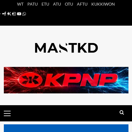
Saltar
WT
PATU
ETU
ATU
OTU
AFTU
KUKKIWON
al
Facebook
X
Instagram
YouTube
Whatsapp
contenido
Menú
principal