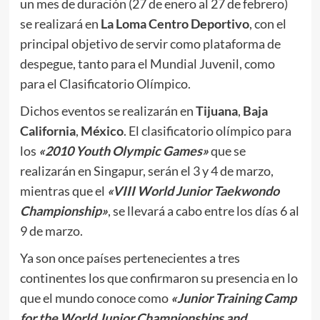
un mes de duración (27 de enero al 27 de febrero)
se realizará en
La Loma Centro Deportivo
, con el
principal objetivo de servir como plataforma de
despegue, tanto para el Mundial Juvenil, como
para el Clasificatorio Olímpico.
Dichos eventos se realizarán en
Tijuana
,
Baja
California
,
México
. El clasificatorio olímpico para
los
«2010 Youth Olympic Games»
que se
realizarán en Singapur, serán el 3 y 4 de marzo,
mientras que el
«VIII World Junior Taekwondo
Championship»
, se llevará a cabo entre los días 6 al
9 de marzo.
Ya son once países pertenecientes a tres
continentes los que confirmaron su presencia en lo
que el mundo conoce como
«Junior Training Camp
for the World Junior Championships and