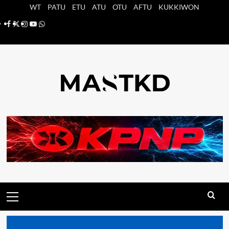
Saltar
WT
PATU
ETU
ATU
OTU
AFTU
KUKKIWON
al
Facebook
X
Instagram
YouTube
Whatsapp
contenido
Menú
principal