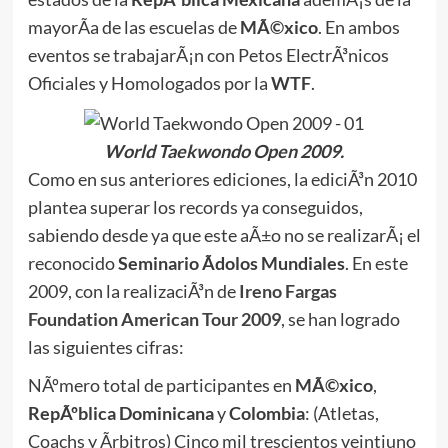
mayorÃ­a de las escuelas de
MÃ©xico
. En ambos
eventos se trabajarÃ¡n con Petos ElectrÃ³nicos
Oficiales y Homologados por la
WTF
.
World Taekwondo Open 2009.
Como en sus anteriores ediciones, la ediciÃ³n 2010
plantea superar los records ya conseguidos,
sabiendo desde ya que este aÃ±o no se realizarÃ¡ el
reconocido
Seminario Ãdolos Mundiales
. En este
2009, con la realizaciÃ³n de
Ireno Fargas
Foundation American Tour 2009
, se han logrado
las siguientes cifras:
NÃºmero total de participantes en
MÃ©xico
,
RepÃºblica Dominicana
y
Colombia
: (Atletas,
Coachs y Ãrbitros) Cinco mil trescientos veintiuno