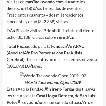
Visitas en
masTaekwondo.com
durante los
dieciocho (18) dÃ­as testeados de eventos:
Trescientos cuarenta y dos mil trescientos
cincuenta y ocho (342.358) visitas.
DÃ­a Pico de visitas: 9 de abril. Treinta mil ciento
ocho (30.108) visitas solo en ese dÃ­a.
Total Recaudado para la
FundaciÃ³n APAC
(
AsociaciÃ³n Pro Personas con ParÃ¡lisis
Cerebral
): Trescientos un mil seiscientos noventa
(301.690) DÃ³lares.
World Taekwondo Open 2009.
Este aÃ±o la
FundaciÃ³n Ireno Fargas
destinarÃ¡
los recursos a la
Casa Hogar Betesta
, de
San Luis
PotosÃ­
, cuyos niÃ±os han sufrido situaciÃ³n de