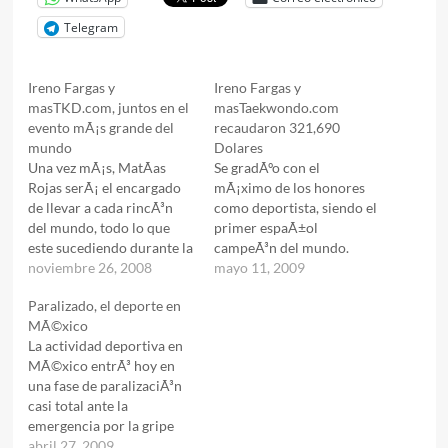
Telegram
Ireno Fargas y
Ireno Fargas y
masTKD.com, juntos en el
masTaekwondo.com
evento mÃ¡s grande del
recaudaron 321,690
mundo
Dolares
Una vez mÃ¡s, MatÃ­as
Se gradÃºo con el
Rojas serÃ¡ el encargado
mÃ¡ximo de los honores
de llevar a cada rincÃ³n
como deportista, siendo el
del mundo, todo lo que
primer espaÃ±ol
este sucediendo durante la
campeÃ³n del mundo.
realizaciÃ³n de los eventos
noviembre 26, 2008
ConsiguiÃ³ campeones
mayo 11, 2009
que tendrÃ¡n como
mundiales y olÃ­mpicos
Paralizado, el deporte en
condimento adicional, una
con tres paÃ­ses diferentes,
MÃ©xico
importante e innovadora
siendo uno de los mÃ¡s
La actividad deportiva en
modalidad, se realizarÃ¡
grandes entrenadores de
MÃ©xico entrÃ³ hoy en
en tres paÃ­ses
la historia (para la
una fase de paralizaciÃ³n
diferentes.El denominado
mayorÃ­a el mÃ¡s grande).
casi total ante la
Ireno Fargas Foundation
Fue el primer entrenador
emergencia por la gripe
American Tour 2009
en profesionalizarse al
porcina en el paÃ­s y sÃ³lo
abril 27, 2009
abarcarÃ¡…
ser…