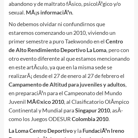
abandono y de maltrato fÃ­sico, psicolÃ³gico y/o
sexual.
MÃ¡s informaciÃ³n
.
No debemos olvidar ni confundirnos que
estaremos comenzando un 2010, viviendo un
primer semestre a puro Taekwondo en el
Centro
de Alto Rendimiento Deportivo La Loma
, pero con
otro evento diferente al que estamos mencionando
en este artÃ­culo, ya que en la misma sede se
realizarÃ¡ desde el 27 de enero al 27 de febrero el
Campamento de Altitud para juveniles y adultos
,
en preparaciÃ³n para el Campeonato del Mundo
Juvenil
MÃ©xico 2010
, al Clasificatorio OlÃ­mpico
Continental y Mundial para
Singapur 2010
, asÃ­
como los Juegos ODESUR
Colombia 2010
.
La Loma Centro Deportivo
y la
FundaciÃ³n Ireno