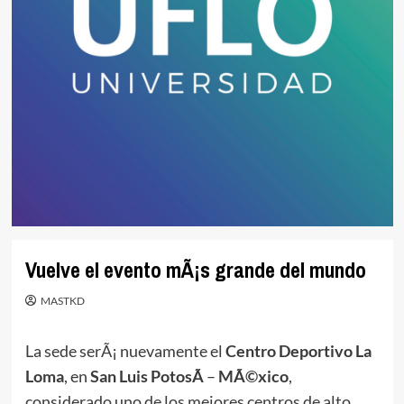
Vuelve el evento mÃ¡s grande del mundo
MASTKD
La sede serÃ¡ nuevamente el
Centro Deportivo La
Loma
, en
San Luis PotosÃ­
–
MÃ©xico
,
considerado uno de los mejores centros de alto