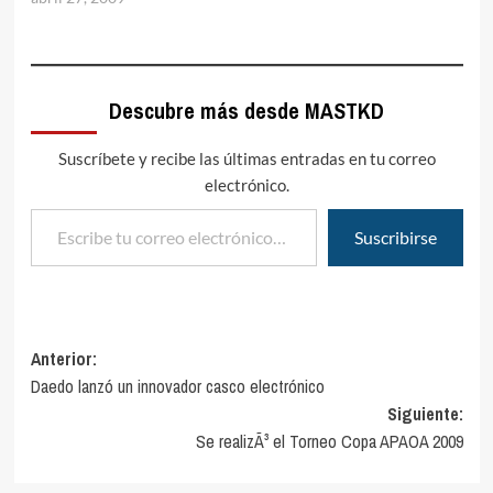
el fÃºtbol mantiene aÃºn
sus prÃ¡cticas, aunque
bajo fuertes medidas
sanitarias.DespuÃ©s de
Descubre más desde MASTKD
un fin de semana con
eventos sin pÃºblico por
las medidas sanitarias,…
Suscríbete y recibe las últimas entradas en tu correo
electrónico.
Escribe tu correo electrónico…
Suscribirse
Navegación
Anterior:
Daedo lanzó un innovador casco electrónico
de
Siguiente:
entradas
Se realizÃ³ el Torneo Copa APAOA 2009