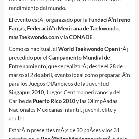
rendimiento del mundo.
El evento estÃ¡ organizado por la
FundaciÃ³n Ireno
Fargas
,
FederaciÃ³n Mexicana de Taekwondo
,
masTaekwondo.com
y la
CONADE
.
Como es habitual, el
World Taekwondo Open
irÃ¡
precedido por el
Campamento Mundial de
Entrenamiento
, que se realizarÃ¡ desde el 28 de
marzo al 2 de abril, evento ideal como preparaciÃ³n
para los Juegos OlÃ­mpicos de la Juventud
Singapur 2010
, Juegos Centroamericanos y del
Caribe de
Puerto Rico 2010
y las OlimpÃ­adas
Nacionales Mexicanas infantil, juvenil, elite y
adulto.
EstarÃ¡n presentes mÃ¡s de 30 paÃ­ses y los 31
estados de la
RepÃºblica Mexicana
ademÃ¡s de la