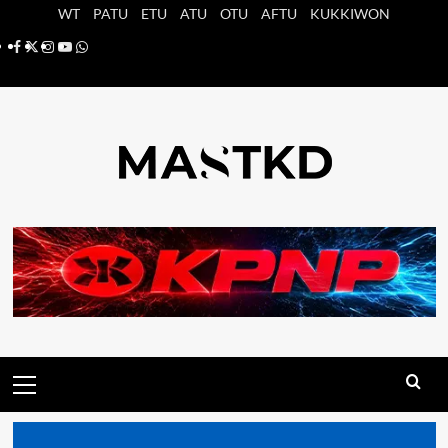
Saltar
WT
PATU
ETU
ATU
OTU
AFTU
KUKKIWON
al
Facebook
X
Instagram
YouTube
Whatsapp
contenido
Menú
principal