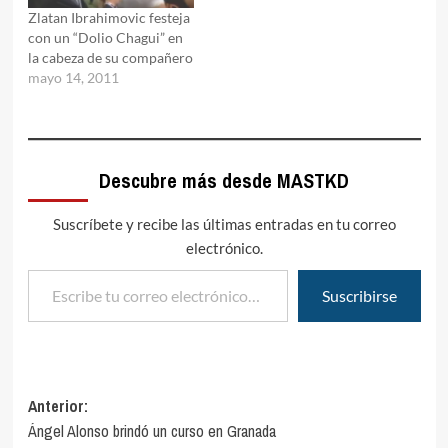
Zlatan Ibrahimovic festeja
con un “Dolio Chagui” en
la cabeza de su compañero
mayo 14, 2011
Descubre más desde MASTKD
Suscríbete y recibe las últimas entradas en tu correo
electrónico.
Escribe tu correo electrónico…
Suscribirse
Navegación
Anterior:
Ángel Alonso brindó un curso en Granada
de