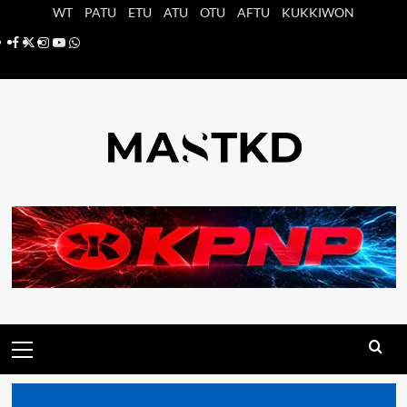
Saltar
WT
PATU
ETU
ATU
OTU
AFTU
KUKKIWON
al
Facebook
X
Instagram
YouTube
Whatsapp
contenido
Menú
principal