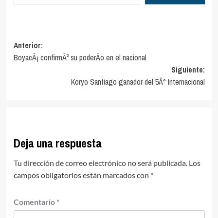
Navegación
Anterior:
BoyacÃ¡ confirmÃ³ su poderÃ­o en el nacional
de
Siguiente:
entradas
Koryo Santiago ganador del 5Â° Internacional
Deja una respuesta
Tu dirección de correo electrónico no será publicada.
Los
campos obligatorios están marcados con
*
Comentario
*