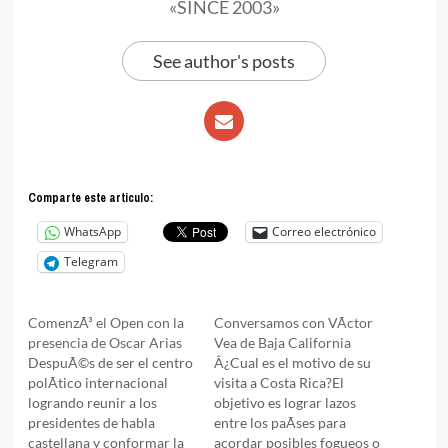
«SINCE 2003»
See author's posts
Comparte este articulo:
WhatsApp
Correo electrónico
Telegram
ComenzÃ³ el Open con la
Conversamos con VÃ­ctor
presencia de Oscar Arias
Vea de Baja California
DespuÃ©s de ser el centro
Â¿Cual es el motivo de su
polÃ­tico internacional
visita a Costa Rica?El
logrando reunir a los
objetivo es lograr lazos
presidentes de habla
entre los paÃ­ses para
castellana y conformar la
acordar posibles fogueos o