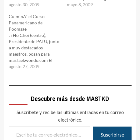
nueva directiva de
agosto 30, 2009
entrenamientos que
mayo 8, 2009
IberoamÃ©rica, este paÃ­s
concuerden con los
CulminÃ³ el Curso
centroamericano dio
diferentes eventos del
Panamericano de
inicio a la etapa de
Centro de Alto
Poomsae
combates en el Open de
Rendimiento que es
Ji Ho Choi (centro),
Costa Rica 2009, con una
completamente nuevo y
Presidente de PATU, junto
impresionante asistencia
uno de los mÃ¡s modernos
a muy destacados
de mÃ¡s de 1000 atletas de
actualmente. La idea es
maestros, posan para
todo…
que doctores,…
masTaekwondo.com El
repaso, correcciÃ³n de los
agosto 27, 2009
poomsaes e informaciÃ³n
sobre el arbitraje,
tambiÃ©n fue discutida
por ReferÃ­s Clase A de la
Descubre más desde MASTKD
WTF y se mostrÃ³ una
interpretaciÃ³n del
reglamento, el cual fue
Suscríbete y recibe las últimas entradas en tu correo
explicado en sus
electrónico.
principios…
Escribe tu correo electrónico…
Suscribirse