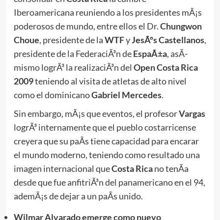
Iberoamericana reuniendo a los presidentes mÃ¡s
poderosos de mundo, entre ellos el Dr.
Chungwon
Choue
, presidente de la
WTF
y
JesÃºs Castellanos
,
presidente de la FederaciÃ³n de
EspaÃ±a
, asÃ­
mismo logrÃ³ la realizaciÃ³n del
Open Costa Rica
2009
teniendo al visita de atletas de alto nivel
como el dominicano
Gabriel Mercedes
.
Sin embargo, mÃ¡s que eventos, el profesor
Vargas
logrÃ³ internamente que el pueblo costarricense
creyera que su paÃ­s tiene capacidad para encarar
el mundo moderno, teniendo como resultado una
imagen internacional que
Costa Rica
no tenÃ­a
desde que fue anfitriÃ³n del panamericano en el 94,
ademÃ¡s de dejar a un paÃ­s unido.
Wilmar Alvarado emerge como nuevo