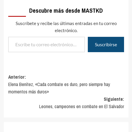
convertir el Taekwondo
Descubre más desde MASTKD
OlÃ­mpico en un
experimento
profesional.San JosÃ©
Suscríbete y recibe las últimas entradas en tu correo
California fue la primera
electrónico.
vez donde se llevÃ³ a cabo
Escribe tu correo electrónico…
esa…
Suscribirse
Navegación
Anterior:
Elena Benítez, «Cada combate es duro, pero siempre hay
de
momentos más duros»
entradas
Siguiente:
Leones, campeones en combate en El Salvador