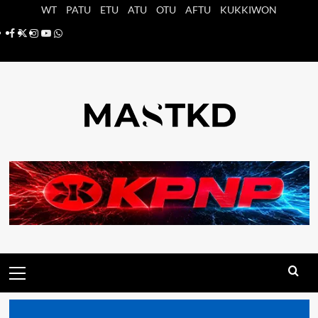
Saltar
WT
PATU
ETU
ATU
OTU
AFTU
KUKKIWON
al
Facebook
X
Instagram
YouTube
Whatsapp
contenido
Menú
principal