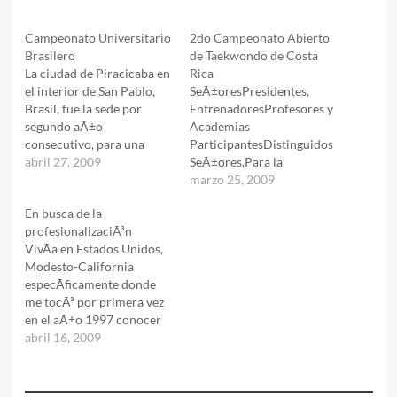
Campeonato Universitario
2do Campeonato Abierto
Brasilero
de Taekwondo de Costa
La ciudad de Piracicaba en
Rica
el interior de San Pablo,
SeÃ±oresPresidentes,
Brasil, fue la sede por
EntrenadoresProfesores y
segundo aÃ±o
Academias
consecutivo, para una
ParticipantesDistinguidos
nueva fecha del
abril 27, 2009
SeÃ±ores,Para la
Campeonato Universitario
AsociaciÃ³n Costarricense
marzo 25, 2009
Brasilero, que aglutinÃ³ a
de Taekwondo, es un
En busca de la
los mejores exponentes de
placer saludarlos y a la vez
profesionalizaciÃ³n
todo el paÃ­s. Esta etapa de
extenderles la mÃ¡s
VivÃ­a en Estados Unidos,
la Liga del Deporte
cordial invitaciÃ³n al 2do
Modesto-California
Universitario, tuvo
Campeonato Abierto de
especÃ­ficamente donde
aproximadamente a cien
Taekwondo de Costa
me tocÃ³ por primera vez
atletas que…
Rica.Este aÃ±o el Abierto
en el aÃ±o 1997 conocer
de Taekwondo se
de primera mano las
abril 16, 2009
realizarÃ¡ en la ciudad de
intenciones de un grupo
Cartago, la semana del 24
importante de atletas
de…
estadounidenses en