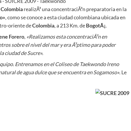
n
Colombia
realizÃ³ una concentraciÃ³n preparatoria en la
ro»
, como se conoce a esta ciudad colombiana ubicada en
ntro-oriente de
Colombia
, a 213 Km. de
BogotÃ¡
.
ene Forero
,
«Realizamos esta concentraciÃ³n en
ros sobre el nivel del mar y era Ã³ptimo para poder
la ciudad de Sucre».
equipo. Entrenamos en el Coliseo de Taekwondo Ireno
natural de agua dulce que se encuentra en Sogamoso»
. Le