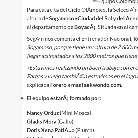
Para esta cita del Ciclo OlÃ­mpico, la SelecciÃ³
altura de
Sogamoso «Ciudad del Sol y del Ace
el departamento de
BoyacÃ¡
. Situada en el ce
SegÃºn nos comenta el Entrenador Nacional,
R
Sogamoso, porque tiene una altura de 2.600 met
llegar aclimatados a los 2800 metros que tiene 
«Estuvimos realizando un buen trabajo con el 
Fargas y luego tambiÃ©n estuvimos en el lago 
explicaba
Forero
a
masTaekwondo.com
.
El equipo estarÃ¡ formado por:
Nancy Orduz
(Mini Mosca)
Gladis Mora
(Gallo)
Doris Xena PatiÃ±o
(Pluma)