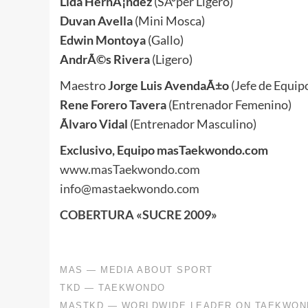
Lida HernÃ¡ndez
(SÃºper Ligero)
Duvan Avella
(Mini Mosca)
Edwin Montoya
(Gallo)
AndrÃ©s Rivera
(Ligero)
Maestro
Jorge Luis AvendaÃ±o
(Jefe de Equip
Rene Forero Tavera
(Entrenador Femenino)
Ãlvaro Vidal
(Entrenador Masculino)
Exclusivo, Equipo masTaekwondo.com
www.masTaekwondo.com
info@mastaekwondo.com
COBERTURA «SUCRE 2009»