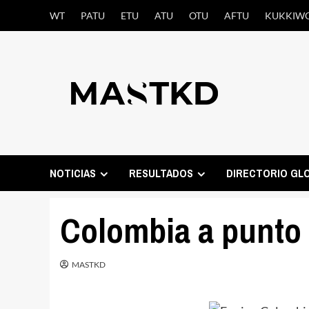
Saltar
WT
PATU
ETU
ATU
OTU
AFTU
KUKKIW
al
contenido
NOTICIAS
RESULTADOS
DIRECTORIO GL
Colombia a punto 
MASTKD