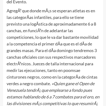
del Evento.
AgregÃ³ que donde mÃ¡s se esperan atletas es en
las categorÃ­as infantiles, para ello se tiene
previsto una logÃ­stica de aproximadamente 6 a 8
canchas, en funciÃ³n de adelantar las
competiciones, lo que le va dar bastante movilidad
a la competencia el primer dÃ­a que es el dÃ­a de
grandes masas. Para el dÃ­a domingo tendremos 3
canchas oficiales con sus respectivos marcadores
electrÃ³nicos. Jueces de talla internacional para
medir las ejecuciones, tanto en poomsae
cinturones negros, como en la categorÃ­a de cintas
verdes a negro combate.
«Quien gane el Open de
Venezuela tendrÃ¡ que emplearse a fondo pues
estamos hablando de 6 a 7 combates para el oro, en
las divisiones mÃ¡s competitivas lo que resumirÃ¡