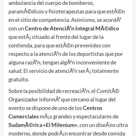
ambulancia del cuerpo de bomberos,
paramÃ©dicos y fisioterapeutas para que estÃ©n
en el sitio de competencia. Asimismo, se acordÃ³
con un
Centro de AtenciÃ³n Integral MÃ©dico
que estÃ¡ situado al frente del lugar de la
contienda, para que estÃ©n prevenidos con
respecto a la atenciÃ³n de los deportistas que por
alguna razÃ³n, tengan algÃºn inconveniente de
salud. El servicio de atenciÃ³n serÃ¡ totalmente
gratuito.
Sobre la posibilidad de recreaciÃ³n, el ComitÃ©
Organizador informÃ³ que cercano al lugar del
evento se dispone de uno de los
Centros
Comerciales
mÃ¡s grandes y espectaculares de
SudamÃ©rica «El Milenium»
, con un diseÃ±o ultra
moderno, donde podrÃ¡n encontrar desde comida