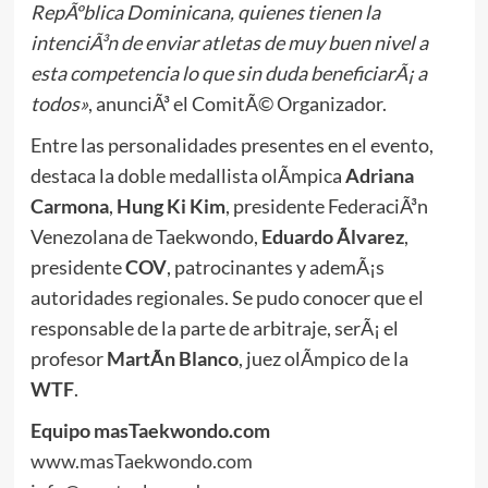
RepÃºblica Dominicana, quienes tienen la
intenciÃ³n de enviar atletas de muy buen nivel a
esta competencia lo que sin duda beneficiarÃ¡ a
todos»
, anunciÃ³ el ComitÃ© Organizador.
Entre las personalidades presentes en el evento,
destaca la doble medallista olÃ­mpica
Adriana
Carmona
,
Hung Ki Kim
, presidente FederaciÃ³n
Venezolana de Taekwondo,
Eduardo Ãlvarez
,
presidente
COV
, patrocinantes y ademÃ¡s
autoridades regionales. Se pudo conocer que el
responsable de la parte de arbitraje, serÃ¡ el
profesor
MartÃ­n Blanco
, juez olÃ­mpico de la
WTF
.
Equipo masTaekwondo.com
www.masTaekwondo.com