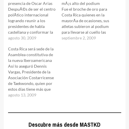
presencia de Oscar Arias
mÃ¡s alto del podium
DespuÃ©s de ser el centro
Fue el broche de oro para
polÃ­tico internacional
Costa Rica quienes en la
logrando reunir a los
mayorÃ­a de ocasiones, sus
presidentes de habla
atletas subieron al podium
castellana y conformar la
para llevarse al cuello las
nueva directiva de
agosto 30, 2009
medallas de oro,
septiembre 2, 2009
IberoamÃ©rica, este paÃ­s
incluyendo la carta
Costa Rica será sede de la
centroamericano dio
costarricense mÃ¡s
Asamblea constitutiva de
inicio a la etapa de
representativa de este
la nueva Iberoamericana
combates en el Open de
deporte, Kristhoper
Así­ lo aseguró Dennis
Costa Rica 2009, con una
Moitland. En el recuento
Vargas, Presidente de la
impresionante asistencia
definitivo, se confirmÃ³ la
Asociación Costarricense
de mÃ¡s de 1000 atletas de
presencia de atletas de
de Taekwondo, quien por
todo…
veinticinco…
estos dí­as tiene más que
ocupadas sus jornadas,
agosto 13, 2009
debido a que el Open de
Costa Rica, será mucho
más que un evento
deportivo.
Descubre más desde MASTKD