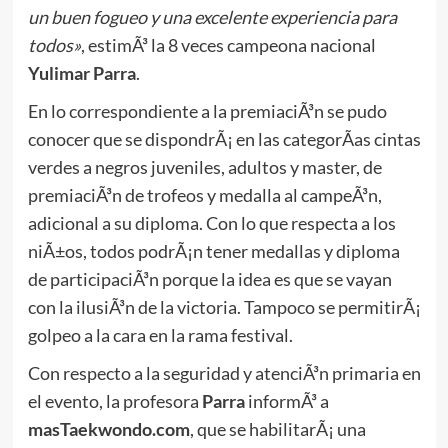
un buen fogueo y una excelente experiencia para
todos»
, estimÃ³ la 8 veces campeona nacional
Yulimar Parra
.
En lo correspondiente a la premiaciÃ³n se pudo
conocer que se dispondrÃ¡ en las categorÃ­as cintas
verdes a negros juveniles, adultos y master, de
premiaciÃ³n de trofeos y medalla al campeÃ³n,
adicional a su diploma. Con lo que respecta a los
niÃ±os, todos podrÃ¡n tener medallas y diploma
de participaciÃ³n porque la idea es que se vayan
con la ilusiÃ³n de la victoria. Tampoco se permitirÃ¡
golpeo a la cara en la rama festival.
Con respecto a la seguridad y atenciÃ³n primaria en
el evento, la profesora
Parra
informÃ³ a
masTaekwondo.com
, que se habilitarÃ¡ una