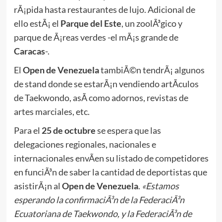
rÃ¡pida hasta restaurantes de lujo. Adicional de
ello estÃ¡ el
Parque del Este
, un zoolÃ³gico y
parque de Ã¡reas verdes -el mÃ¡s grande de
Caracas
-.
El
Open de Venezuela
tambiÃ©n tendrÃ¡ algunos
de stand donde se estarÃ¡n vendiendo artÃ­culos
de Taekwondo, asÃ­ como adornos, revistas de
artes marciales, etc.
Para el
25 de octubre
se espera que las
delegaciones regionales, nacionales e
internacionales envÃ­en su listado de competidores
en funciÃ³n de saber la cantidad de deportistas que
asistirÃ¡n al
Open de Venezuela
.
«Estamos
esperando la confirmaciÃ³n de la FederaciÃ³n
Ecuatoriana de Taekwondo, y la FederaciÃ³n de