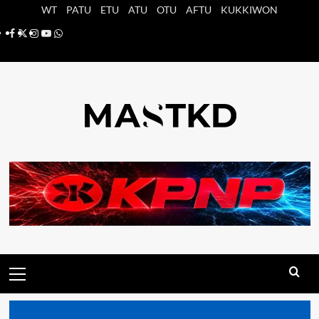
Saltar
WT
PATU
ETU
ATU
OTU
AFTU
KUKKIWON
al
Facebook
X
Instagram
YouTube
Whatsapp
contenido
Menú
principal