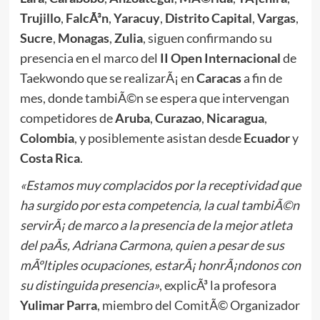
Trujillo
,
FalcÃ³n
,
Yaracuy
,
Distrito Capital
,
Vargas
,
Sucre
,
Monagas
,
Zulia
, siguen confirmando su
presencia en el marco del
II Open Internacional
de
Taekwondo que se realizarÃ¡ en
Caracas
a fin de
mes, donde tambiÃ©n se espera que intervengan
competidores de
Aruba
,
Curazao
,
Nicaragua
,
Colombia
, y posiblemente asistan desde
Ecuador
y
Costa Rica
.
«Estamos muy complacidos por la receptividad que
ha surgido por esta competencia, la cual tambiÃ©n
servirÃ¡ de marco a la presencia de la mejor atleta
del paÃ­s, Adriana Carmona, quien a pesar de sus
mÃºltiples ocupaciones, estarÃ¡ honrÃ¡ndonos con
su distinguida presencia»
, explicÃ³ la profesora
Yulimar Parra
, miembro del ComitÃ© Organizador