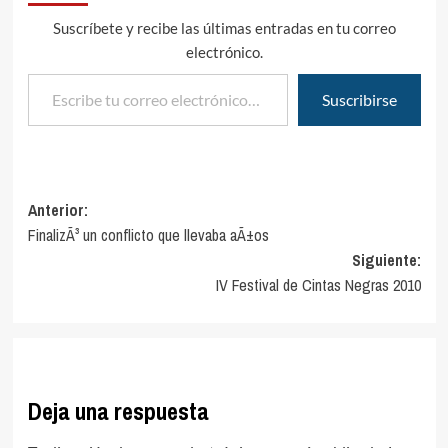
Suscríbete y recibe las últimas entradas en tu correo
electrónico.
Escribe tu correo electrónico…
Suscribirse
Navegación
Anterior:
FinalizÃ³ un conflicto que llevaba aÃ±os
de
Siguiente:
entradas
IV Festival de Cintas Negras 2010
Deja una respuesta