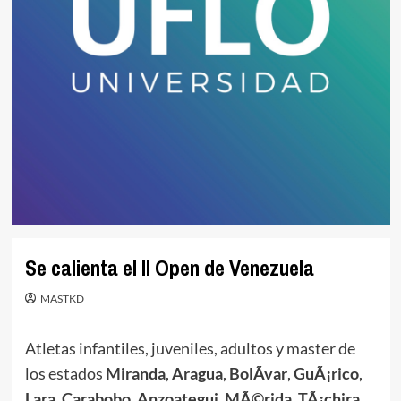
Se calienta el II Open de Venezuela
MASTKD
Atletas infantiles, juveniles, adultos y master de
los estados
Miranda
,
Aragua
,
BolÃ­var
,
GuÃ¡rico
,
Lara
,
Carabobo
,
Anzoategui
,
MÃ©rida
,
TÃ¡chira
,