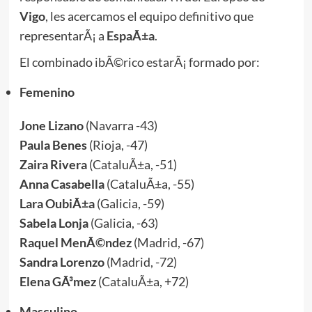
Vigo
, les acercamos el equipo definitivo que
representarÃ¡ a
EspaÃ±a
.
El combinado ibÃ©rico estarÃ¡ formado por:
Femenino
Jone Lizano
(Navarra -43)
Paula Benes
(Rioja, -47)
Zaira Rivera
(CataluÃ±a, -51)
Anna Casabella
(CataluÃ±a, -55)
Lara OubiÃ±a
(Galicia, -59)
Sabela Lonja
(Galicia, -63)
Raquel MenÃ©ndez
(Madrid, -67)
Sandra Lorenzo
(Madrid, -72)
Elena GÃ³mez
(CataluÃ±a, +72)
Masculino