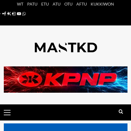
Saltar
WT
PATU
ETU
ATU
OTU
AFTU
KUKKIWON
al
Facebook
X
Instagram
YouTube
Whatsapp
contenido
Menú
principal