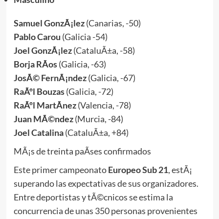
Samuel GonzÃ¡lez
(Canarias, -50)
Pablo Carou
(Galicia -54)
Joel GonzÃ¡lez
(CataluÃ±a, -58)
Borja RÃ­os
(Galicia, -63)
JosÃ© FernÃ¡ndez
(Galicia, -67)
RaÃºl Bouzas
(Galicia, -72)
RaÃºl MartÃ­nez
(Valencia, -78)
Juan MÃ©ndez
(Murcia, -84)
Joel Catalina
(CataluÃ±a, +84)
MÃ¡s de treinta paÃ­ses confirmados
Este primer campeonato
Europeo Sub 21
, estÃ¡
superando las expectativas de sus organizadores.
Entre deportistas y tÃ©cnicos se estima la
concurrencia de unas 350 personas provenientes