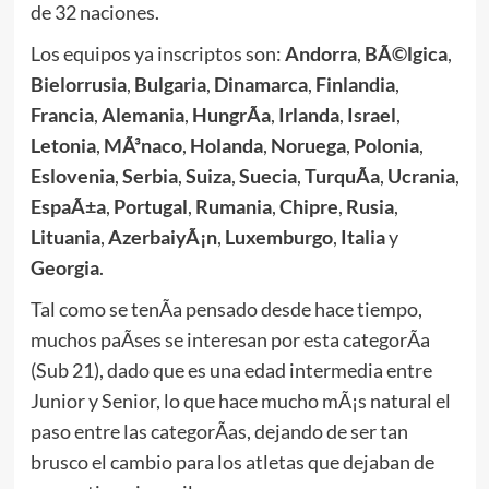
de 32 naciones.
Los equipos ya inscriptos son:
Andorra
,
BÃ©lgica
,
Bielorrusia
,
Bulgaria
,
Dinamarca
,
Finlandia
,
Francia
,
Alemania
,
HungrÃ­a
,
Irlanda
,
Israel
,
Letonia
,
MÃ³naco
,
Holanda
,
Noruega
,
Polonia
,
Eslovenia
,
Serbia
,
Suiza
,
Suecia
,
TurquÃ­a
,
Ucrania
,
EspaÃ±a
,
Portugal
,
Rumania
,
Chipre
,
Rusia
,
Lituania
,
AzerbaiyÃ¡n
,
Luxemburgo
,
Italia
y
Georgia
.
Tal como se tenÃ­a pensado desde hace tiempo,
muchos paÃ­ses se interesan por esta categorÃ­a
(Sub 21), dado que es una edad intermedia entre
Junior y Senior, lo que hace mucho mÃ¡s natural el
paso entre las categorÃ­as, dejando de ser tan
brusco el cambio para los atletas que dejaban de