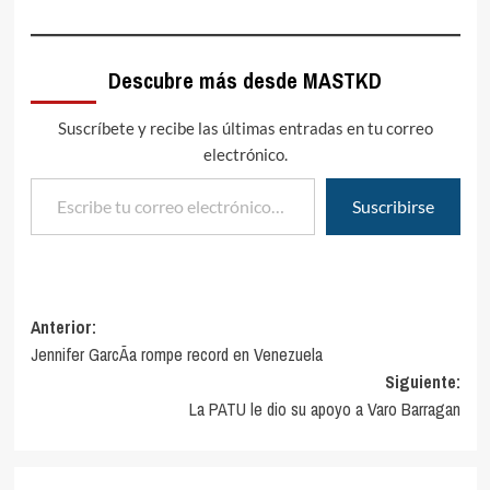
Descubre más desde MASTKD
Suscríbete y recibe las últimas entradas en tu correo
electrónico.
Escribe tu correo electrónico…
Suscribirse
Navegación
Anterior:
Jennifer GarcÃ­a rompe record en Venezuela
de
Siguiente:
entradas
La PATU le dio su apoyo a Varo Barragan