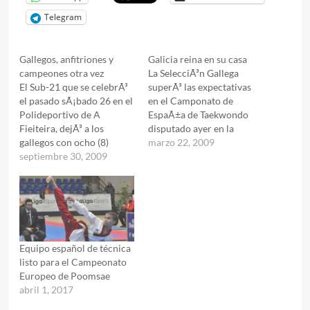
Telegram
Gallegos, anfitriones y
Galicia reina en su casa
campeones otra vez
La SelecciÃ³n Gallega
El Sub-21 que se celebrÃ³
superÃ³ las expectativas
el pasado sÃ¡bado 26 en el
en el Camponato de
Polideportivo de A
EspaÃ±a de Taekwondo
Fieiteira, dejÃ³ a los
disputado ayer en la
gallegos con ocho (8)
cancha central de Os
marzo 22, 2009
medallas de oro, dos (2) de
septiembre 30, 2009
Remedios al hacerse con el
plata y cinco (5) de bronce,
cetro en la clasificaciÃ³n
cifras que no hacen mÃ¡s
general (la que suma los
que seguir confirmando
resultados en categorÃ­a
algo de lo que
masculina y femenina), por
masTaekwondo.com, viene
delante de toda una
siendo testigo…
potencia en este deporte…
Equipo español de técnica
listo para el Campeonato
Europeo de Poomsae
abril 1, 2017