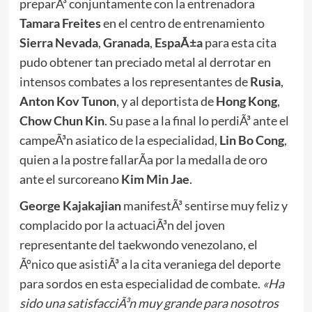
preparÃ³ conjuntamente con la entrenadora
Tamara Freites
en el centro de entrenamiento
Sierra Nevada
,
Granada
,
EspaÃ±a
para esta cita
pudo obtener tan preciado metal al derrotar en
intensos combates a los representantes de
Rusia
,
Anton Kov Tunon
, y al deportista de
Hong Kong
,
Chow Chun Kin
. Su pase a la final lo perdiÃ³ ante el
campeÃ³n asiatico de la especialidad,
Lin Bo Cong
,
quien a la postre fallarÃ­a por la medalla de oro
ante el surcoreano
Kim Min Jae
.
George Kajakajian
manifestÃ³ sentirse muy feliz y
complacido por la actuaciÃ³n del joven
representante del taekwondo venezolano, el
Ãºnico que asistiÃ³ a la cita veraniega del deporte
para sordos en esta especialidad de combate.
«Ha
sido una satisfacciÃ³n muy grande para nosotros