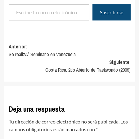
Escribe tu correo electrónico…
Suscribirse
Navegación
Anterior:
Se realizÃ³ Seminario en Venezuela
de
Siguiente:
entradas
Costa Rica, 2do Abierto de Taekwondo (2009)
Deja una respuesta
Tu dirección de correo electrónico no será publicada.
Los
campos obligatorios están marcados con
*