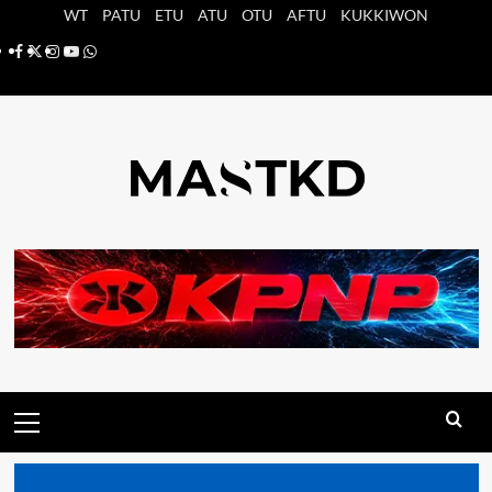
Saltar
WT
PATU
ETU
ATU
OTU
AFTU
KUKKIWON
al
Facebook
X
Instagram
YouTube
Whatsapp
contenido
Menú
principal