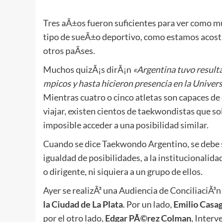
Tres aÃ±os fueron suficientes para ver como m
tipo de sueÃ±o deportivo, como estamos acos
otros paÃ­ses.
Muchos quizÃ¡s dirÃ¡n
«Argentina tuvo result
mpicos y hasta hicieron presencia en la Univer
Mientras cuatro o cinco atletas son capaces de 
viajar, existen cientos de taekwondistas que s
imposible acceder a una posibilidad similar.
Cuando se dice Taekwondo Argentino, se debe s
igualdad de posibilidades, a la institucionalida
o dirigente, ni siquiera a un grupo de ellos.
Ayer se realizÃ³ una Audiencia de ConciliaciÃ³n
la Ciudad de La Plata
. Por un lado,
Emilio Casa
por el otro lado,
Edgar PÃ©rez Colman
, Interv