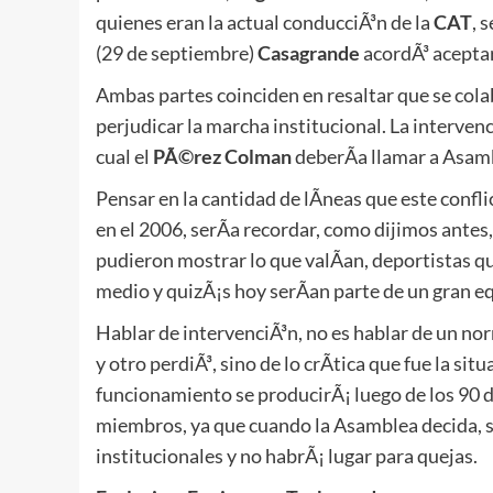
quienes eran la actual conducciÃ³n de la
CAT
, 
(29 de septiembre)
Casagrande
acordÃ³ aceptar
Ambas partes coinciden en resaltar que se colab
perjudicar la marcha institucional. La interve
cual el
PÃ©rez Colman
deberÃ­a llamar a Asamb
Pensar en la cantidad de lÃ­neas que este confl
en el 2006, serÃ­a recordar, como dijimos antes
pudieron mostrar lo que valÃ­an, deportistas q
medio y quizÃ¡s hoy serÃ­an parte de un gran e
Hablar de intervenciÃ³n, no es hablar de un no
y otro perdiÃ³, sino de lo crÃ­tica que fue la si
funcionamiento se producirÃ¡ luego de los 90 dÃ
miembros, ya que cuando la Asamblea decida, sea 
institucionales y no habrÃ¡ lugar para quejas.