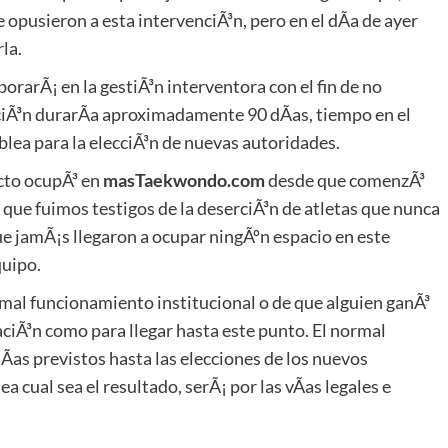
se opusieron a esta intervenciÃ³n, pero en el dÃ­a de ayer
la.
orarÃ¡ en la gestiÃ³n interventora con el fin de no
nciÃ³n durarÃ­a aproximadamente 90 dÃ­as, tiempo en el
lea para la elecciÃ³n de nuevas autoridades.
icto ocupÃ³ en
masTaekwondo.com
desde que comenzÃ³
, que fuimos testigos de la deserciÃ³n de atletas que nunca
ue jamÃ¡s llegaron a ocupar ningÃºn espacio en este
quipo.
rmal funcionamiento institucional o de que alguien ganÃ³
tuaciÃ³n como para llegar hasta este punto. El normal
­as previstos hasta las elecciones de los nuevos
cual sea el resultado, serÃ¡ por las vÃ­as legales e