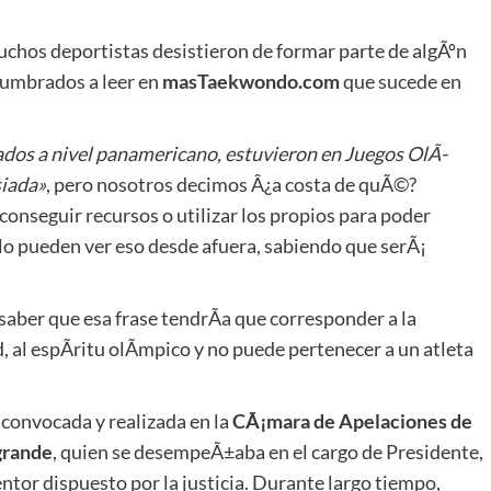
uchos deportistas desistieron de formar parte de algÃºn
tumbrados a leer en
masTaekwondo.com
que sucede en
ados a nivel panamericano, estuvieron en Juegos OlÃ­
siada»
, pero nosotros decimos Â¿a costa de quÃ©?
conseguir recursos o utilizar los propios para poder
olo pueden ver eso desde afuera, sabiendo que serÃ¡
aber que esa frase tendrÃ­a que corresponder a la
d, al espÃ­ritu olÃ­mpico y no puede pertenecer a un atleta
 convocada y realizada en la
CÃ¡mara de Apelaciones de
grande
, quien se desempeÃ±aba en el cargo de Presidente,
entor dispuesto por la justicia. Durante largo tiempo,