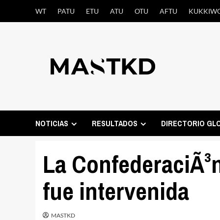
Saltar
WT
PATU
ETU
ATU
OTU
AFTU
KUKKIW
al
contenido
NOTICIAS
RESULTADOS
DIRECTORIO GL
La ConfederaciÃ³n
fue intervenida
MASTKD