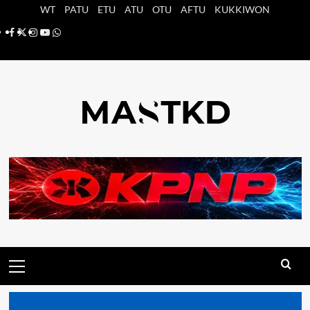
Saltar
WT
PATU
ETU
ATU
OTU
AFTU
KUKKIWON
al
Facebook
X
Instagram
YouTube
Whatsapp
contenido
Menú
principal