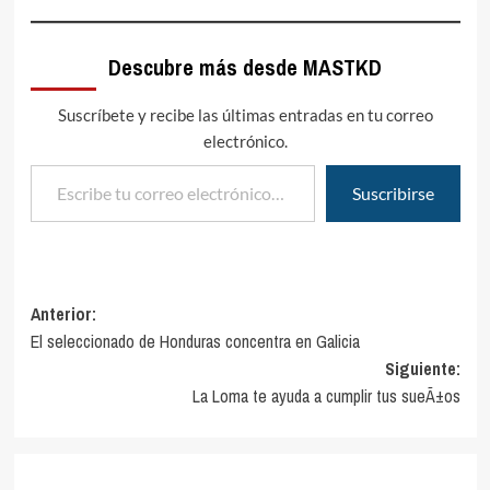
Descubre más desde MASTKD
Suscríbete y recibe las últimas entradas en tu correo
electrónico.
Escribe tu correo electrónico…
Suscribirse
Navegación
Anterior:
El seleccionado de Honduras concentra en Galicia
de
Siguiente:
entradas
La Loma te ayuda a cumplir tus sueÃ±os