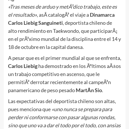
«Tras meses de arduo y metÃ³dico trabajo, este es
el resultado»
, asÃ­ catalogÃ³ el viaje a
Dinamarca
Carlos Liebig Sanguineti
, deportista chileno de
alto rendimiento en Taekwondo, que participarÃ¡
en el prÃ³ximo mundial de la disciplina entre el 14 y
18 de octubre en la capital danesa.
A pesar que es el primer mundial al que se enfrenta,
Carlos Liebig
ha demostrado en los Ãºltimos aÃ±os
un trabajo competitivo en ascenso, que le
permitiÃ³ derrotar recientemente al campeÃ³n
panamericano de peso pesado
MartÃ­n Sio
.
Las expectativas del deportista chileno son altas,
pues menciona que
«uno nunca se prepara para
perder ni conformarse con pasar algunas rondas,
sino que uno va a dar el todo por el todo, con ansias