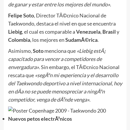
de ganar y estar entre los mejores del mundo»
.
Felipe Soto
, Director TÃ©cnico Nacional de
Taekwondo, destaca el nivel en que se encuentra
Liebig
, el cual es comparable a
Venezuela
,
Brasil
y
Colombia
, los mejores en
SudamÃ©rica
.
Asimismo,
Soto
menciona que
«Liebig estÃ¡
capacitado para vencer a competidores de
envergadura»
. Sin embargo, el TÃ©cnico Nacional
rescata que
«segÃºn mi experiencia y el desarrollo
del Taekwondo deportivo a nivel internacional, hoy
en dÃ­a no se puede menospreciar a ningÃºn
competidor, venga de dÃ³nde venga»
.
Nuevos petos electrÃ³nicos