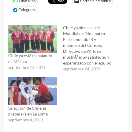
WhatsApp
Correo electrónico
Telegram
Chile ya piensa en el
Mundial de Dinamarca
El reconocido IR y
miembro del Consejo
Directivo de WTF, se
Chile ya está trabajando
mostrÃ³ muy satisfecho y
en México
esperanzado con el equipo
septiembre 19, 2011
que representarÃ¡ a Chile,
septiembre 24, 2009
ya que ademÃ¡s del valor
que tienen como grupo y
profesionales, es una de
las delegaciones mÃ¡s
grandes que se ha enviado
a este tipo de evento…
Selección de Chile se
preparará en La Loma
septiembre 4, 2011