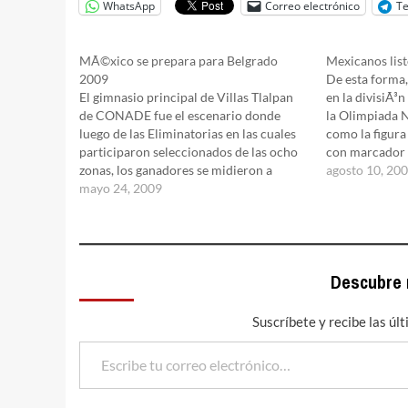
WhatsApp
Correo electrónico
T
MÃ©xico se prepara para Belgrado
Mexicanos list
2009
De esta forma,
El gimnasio principal de Villas Tlalpan
en la divisiÃ³
de CONADE fue el escenario donde
la Olimpiada N
luego de las Eliminatorias en las cuales
como la figura
participaron seleccionados de las ocho
con marcador 
zonas, los ganadores se midieron a
PÃ©rez, medall
agosto 10, 20
representantes con nivel universitario y
mayo 24, 2009
pasados Juego
de ahÃ­ salieron los primeros ganadores
2008 y actual
a Belgrado. Â Uno de los duelos
emotivos fue…
Descubre
Suscríbete y recibe las úl
Escribe tu correo electrónico…