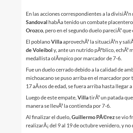
En las acciones correspondientes a la divisiÃ³n
Sandoval
habÃ­a tenido un combate placentero 
Orozco
, pero en el segundo duelo pareciÃ³ que
El poblano
Villa
aprovechÃ³ la situaciÃ³n y sali
de Voleibol
y, ante un nutrido pÃºblico, echÃ³ 
medallista olÃ­mpico por marcador de 7-6.
Fue un duelo cerrado debido a la calidad de am
michoacano se puso arriba en el marcador por t
17 aÃ±os de edad, se fuera arriba hasta llegar a
Luego de este empate,
Villa
tirÃ³ un patada que
manera se llevÃ³ la contienda por 7-6.
Al finalizar el duelo,
Guillermo PÃ©rez
se vio f
realizarÃ¡ del 9 al 19 de octubre venidero, y no