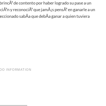
brincÃ³ de contento por haber logrado su pase a un
ciÃ³n y reconociÃ³ que jamÃ¡s pensÃ³ en ganarle a un
eccionado sabÃ­a que debÃ­a ganar a quien tuviera