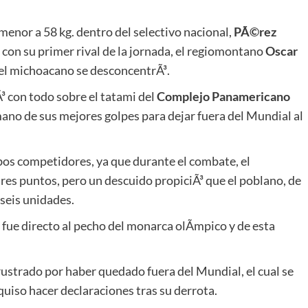
 menor a 58 kg. dentro del selectivo nacional,
PÃ©rez
con su primer rival de la jornada, el regiomontano
Oscar
 el michoacano se desconcentrÃ³.
Ã³ con todo sobre el tatami del
Complejo Panamericano
mano de sus mejores golpes para dejar fuera del Mundial al
bos competidores, ya que durante el combate, el
res puntos, pero un descuido propiciÃ³ que el poblano, de
 seis unidades.
 fue directo al pecho del monarca olÃ­mpico y de esta
rustrado por haber quedado fuera del Mundial, el cual se
 quiso hacer declaraciones tras su derrota.