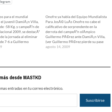
elegram
os para el mundial
Onofre ya habla del Equipo Mundialista
 el juvenil DamiÃ¡n Villa,
Para JosÃ© LuÃ­s Onofre no cabe el
n de -58 Kg. y campeÃ³n de
calificativo de sorprendente en la
acional 2009, se destacÃ³
derrota del campeÃ³n olÃ­mpico
 de la jornada al eliminar
Guillermo PÃ©rez ante DamiÃ¡n Villa,
de 7-6 a Guillermo
(ver Guillermo PÃ©rez pierde su pase
ista de oro en los
09
para el Mundial) en el selectivo que
agosto 14, 2009
s OlÃ­mpicos de Beijing
definiÃ³ al conjunto que irÃ¡ al Mundial
…
de Taekwondo, en Copenhague.El
entrenador nacional, de vuelta con…
 más desde MASTKD
timas entradas en tu correo electrónico.
Suscribirse