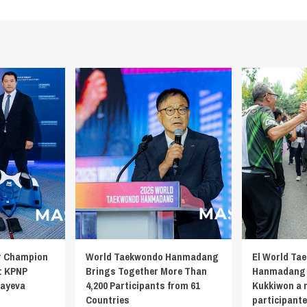
r Champion
World Taekwondo Hanmadang
El World Ta
: KPNP
Brings Together More Than
Hanmadang 
bayeva
4,200 Participants from 61
Kukkiwon a 
Countries
participante