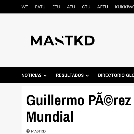
Saltar
WT
PATU
ETU
ATU
OTU
AFTU
KUKKIW
al
contenido
NOTICIAS
RESULTADOS
DIRECTORIO GL
Guillermo PÃ©rez 
Mundial
MASTKD