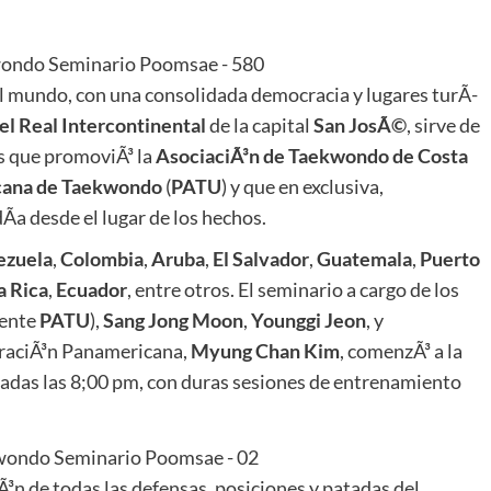
el mundo, con una consolidada democracia y lugares turÃ­
el Real Intercontinental
de la capital
San JosÃ©
, sirve de
es que promoviÃ³ la
AsociaciÃ³n de Taekwondo de Costa
cana de Taekwondo
(
PATU
) y que en exclusiva,
Ã­a desde el lugar de los hechos.
ezuela
,
Colombia
,
Aruba
,
El Salvador
,
Guatemala
,
Puerto
a Rica
,
Ecuador
, entre otros. El seminario a cargo de los
dente
PATU
),
Sang Jong Moon
,
Younggi Jeon
, y
poraciÃ³n Panamericana,
Myung Chan Kim
, comenzÃ³ a la
asadas las 8;00 pm, con duras sesiones de entrenamiento
Ã³n de todas las defensas, posiciones y patadas del