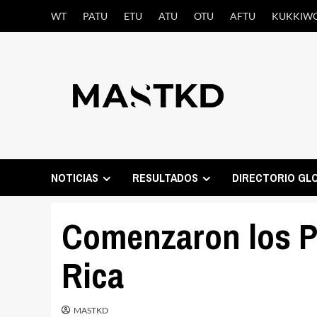
Saltar
WT
PATU
ETU
ATU
OTU
AFTU
KUKKIW
al
contenido
NOTICIAS
RESULTADOS
DIRECTORIO GL
Comenzaron los 
Rica
MASTKD