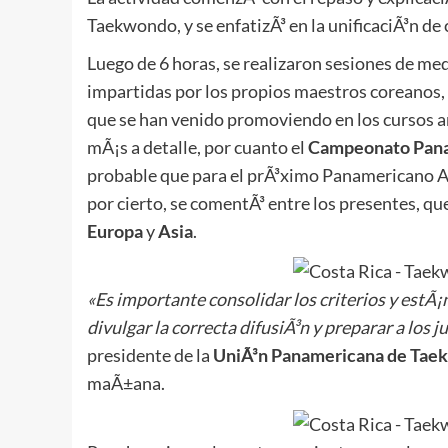
Taekwondo, y se enfatizÃ³ en la unificaciÃ³n de 
Luego de 6 horas, se realizaron sesiones de me
impartidas por los propios maestros coreanos,
que se han venido promoviendo en los cursos an
mÃ¡s a detalle, por cuanto el
Campeonato Pana
probable que para el prÃ³ximo Panamericano Ad
por cierto, se comentÃ³ entre los presentes, 
Europa
y
Asia
.
«Es importante consolidar los criterios y estÃ¡
divulgar la correcta difusiÃ³n y preparar a los
presidente de la
UniÃ³n Panamericana de Tae
maÃ±ana.