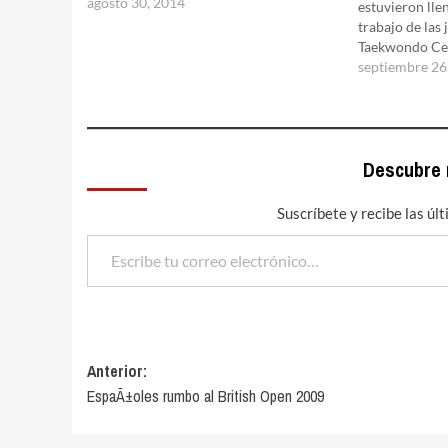
agosto 30, 2014
estuvieron ll
trabajo de las
Taekwondo Ce
"Canaleros" ce
septiembre 26
entre saltos, g
al gimnasio. T
tÃ©cnicos, se
mundo al conq
Descubre
Suscríbete y recibe las úl
Escribe tu correo electrónico…
Navegación
Anterior:
EspaÃ±oles rumbo al British Open 2009
de
entradas