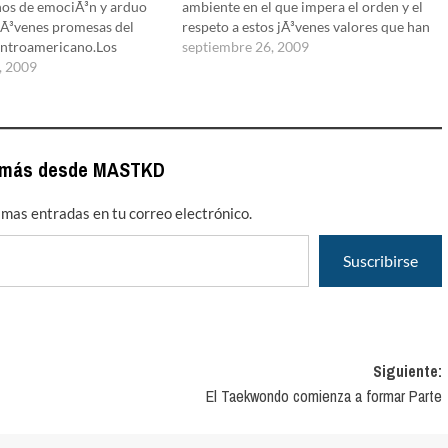
enos de emociÃ³n y arduo
ambiente en el que impera el orden y el
 jÃ³venes promesas del
respeto a estos jÃ³venes valores que han
ntroamericano.Los
llegado a Costa Rica a dar lo mejor de
septiembre 26, 2009
lebraron a lo grande,
, 2009
sÃ­.Es definitiva la…
ritos y vueltas olÃ­mpicas
anto atletas como
 sintieron dueÃ±os del
uistar los Juegos…
 más desde MASTKD
timas entradas en tu correo electrónico.
Suscribirse
Siguiente:
El Taekwondo comienza a formar Parte