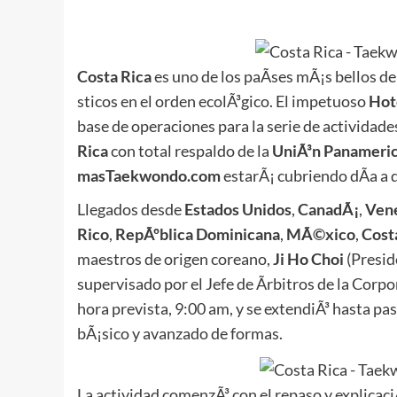
Costa Rica
es uno de los paÃ­ses mÃ¡s bellos d
sticos en el orden ecolÃ³gico. El impetuoso
Hot
base de operaciones para la serie de actividad
Rica
con total respaldo de la
UniÃ³n Panameri
masTaekwondo.com
estarÃ¡ cubriendo dÃ­a a d
Llegados desde
Estados Unidos
,
CanadÃ¡
,
Ven
Rico
,
RepÃºblica Dominicana
,
MÃ©xico
,
Cost
maestros de origen coreano,
Ji Ho Choi
(Presi
supervisado por el Jefe de Ãrbitros de la Cor
hora prevista, 9:00 am, y se extendiÃ³ hasta p
bÃ¡sico y avanzado de formas.
La actividad comenzÃ³ con el repaso y explicaci