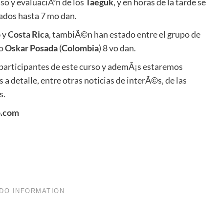
so y evaluaciÃ³n de los
Taeguk
, y en horas de la tarde se
zados hasta 7 mo dan.
o
y
Costa Rica
, tambiÃ©n han estado entre el grupo de
ro
Oskar Posada
(
Colombia
) 8 vo dan.
participantes de este curso y ademÃ¡s estaremos
 detalle, entre otras noticias de interÃ©s, de las
s.
o.com