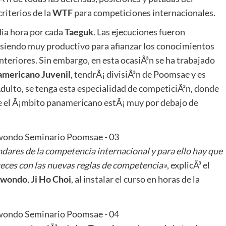
criterios de la
WTF
para competiciones internacionales.
dia hora por cada
Taeguk
. Las ejecuciones fueron
 siendo muy productivo para afianzar los conocimientos
teriores. Sin embargo, en esta ocasiÃ³n se ha trabajado
mericano Juvenil
, tendrÃ¡ divisiÃ³n de Poomsae y es
ulto, se tenga esta especialidad de competiciÃ³n, donde
que el Ã¡mbito panamericano estÃ¡ muy por debajo de
ndares de la competencia internacional y para ello hay que
 jueces con las nuevas reglas de competencia»
, explicÃ³ el
kwondo
,
Ji Ho Choi
, al instalar el curso en horas de la