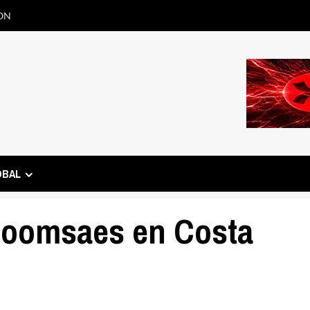
ON
OBAL
Poomsaes en Costa