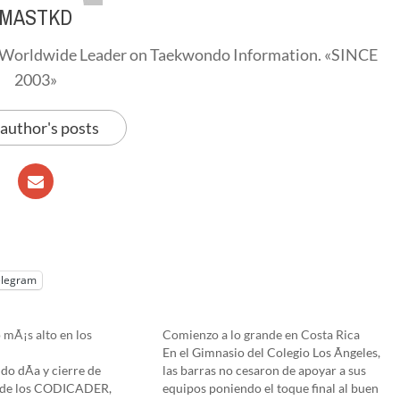
MASTKD
Worldwide Leader on Taekwondo Information. «SINCE
2003»
 author's posts
elegram
 mÃ¡s alto en los
Comienzo a lo grande en Costa Rica
En el Gimnasio del Colegio Los Ãngeles,
o dÃ­a y cierre de
las barras no cesaron de apoyar a sus
 de los CODICADER,
equipos poniendo el toque final al buen