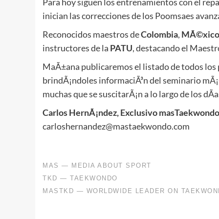
Para hoy siguen los entrenamientos con el repa
inician las correcciones de los Poomsaes avan
Reconocidos maestros de
Colombia
,
MÃ©xic
instructores de la
PATU
, destacando el Maest
MaÃ±ana publicaremos el listado de todos los 
brindÃ¡ndoles informaciÃ³n del seminario mÃ¡s a
muchas que se suscitarÃ¡n a lo largo de los dÃ­a
Carlos HernÃ¡ndez, Exclusivo masTaekwond
carloshernandez@mastaekwondo.com