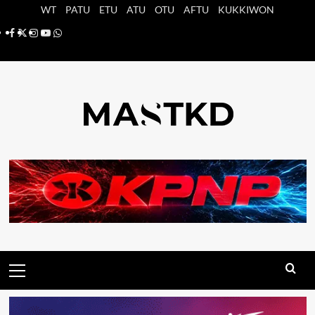
Saltar
WT
PATU
ETU
ATU
OTU
AFTU
KUKKIWON
al
Facebook
X
Instagram
YouTube
Whatsapp
contenido
Menú
principal