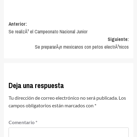
Navegación
Anterior:
Se realizÃ³ el Campeonato Nacional Junior
de
Siguiente:
entradas
Se prepararÃ¡n mexicanos con petos electrÃ³nicos
Deja una respuesta
Tu dirección de correo electrónico no será publicada.
Los
campos obligatorios están marcados con
*
Comentario
*