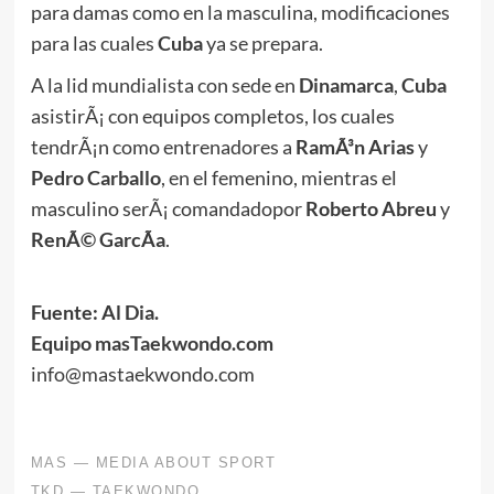
para damas como en la masculina, modificaciones
para las cuales
Cuba
ya se prepara.
A la lid mundialista con sede en
Dinamarca
,
Cuba
asistirÃ¡ con equipos completos, los cuales
tendrÃ¡n como entrenadores a
RamÃ³n Arias
y
Pedro Carballo
, en el femenino, mientras el
masculino serÃ¡ comandadopor
Roberto Abreu
y
RenÃ© GarcÃ­a
.
Fuente: Al Dia.
Equipo masTaekwondo.com
info@mastaekwondo.com