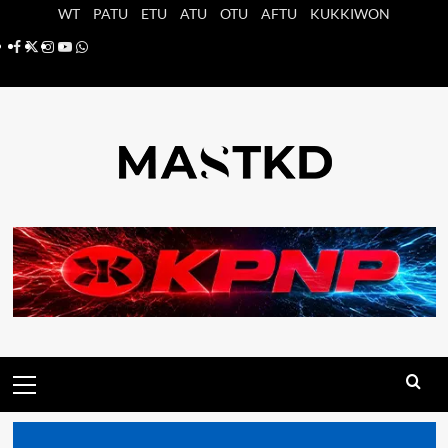
Saltar
WT
PATU
ETU
ATU
OTU
AFTU
KUKKIWON
al
Facebook
X
Instagram
YouTube
Whatsapp
contenido
Menú
principal