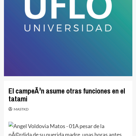
El campeÃ³n asume otras funciones en el
tatami
MASTKD
A pesar de la
pÃ©rdida de su querida madre, unas horas antes,