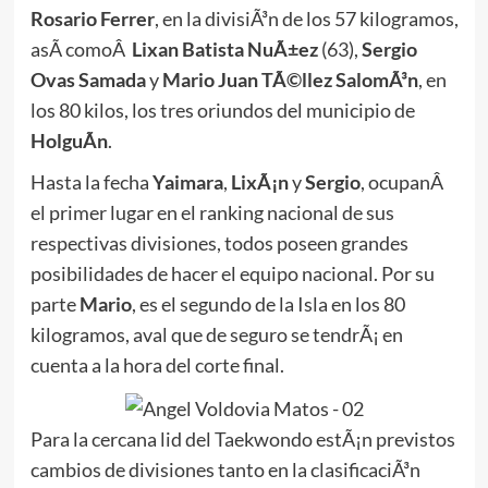
Rosario Ferrer
, en la divisiÃ³n de los 57 kilogramos,
asÃ­ comoÂ
Lixan Batista NuÃ±ez
(63),
Sergio
Ovas Samada
y
Mario Juan TÃ©llez SalomÃ³n
, en
los 80 kilos, los tres oriundos del municipio de
HolguÃ­n
.
Hasta la fecha
Yaimara
,
LixÃ¡n
y
Sergio
, ocupanÂ
el primer lugar en el ranking nacional de sus
respectivas divisiones, todos poseen grandes
posibilidades de hacer el equipo nacional. Por su
parte
Mario
, es el segundo de la Isla en los 80
kilogramos, aval que de seguro se tendrÃ¡ en
cuenta a la hora del corte final.
Para la cercana lid del Taekwondo estÃ¡n previstos
cambios de divisiones tanto en la clasificaciÃ³n