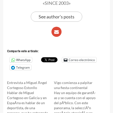
«SINCE 2003»
See author's posts
Comparte este articulo:
WhatsApp
Correo electrónico
Telegram
Entrevista a Miguel Ãngel
Vigo comienza a palpitar
Cortegoso Estonllo
una fiesta continental
Hablar de Miguel
Hay un equipo de garantÃ­
Cortegoso en Galicia y en
as y se cuenta con el apoyo
EspaÃ±a es hablar de un
del pÃºblico. Con este
deportista, de una
panorama, la selecciÃ³n
persona, que ha entregado
espaÃ±ola aterrizÃ³ ayer