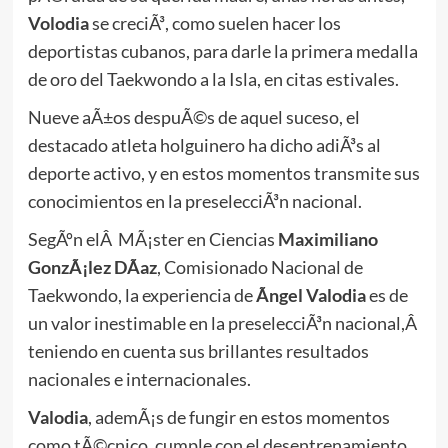
Volodia
se creciÃ³, como suelen hacer los
deportistas cubanos, para darle la primera medalla
de oro del Taekwondo a la Isla, en citas estivales.
Nueve aÃ±os despuÃ©s de aquel suceso, el
destacado atleta holguinero ha dicho adiÃ³s al
deporte activo, y en estos momentos transmite sus
conocimientos en la preselecciÃ³n nacional.
SegÃºn elÂ MÃ¡ster en Ciencias
Maximiliano
GonzÃ¡lez DÃ­az
, Comisionado Nacional de
Taekwondo, la experiencia de
Ãngel Valodia
es de
un valor inestimable en la preselecciÃ³n nacional,Â
teniendo en cuenta sus brillantes resultados
nacionales e internacionales.
Valodia
, ademÃ¡s de fungir en estos momentos
como tÃ©cnico, cumple con el desentrenamiento