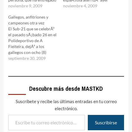
prÃ¡cticamente todos los
noviembre 9, 2009
en Vigo para buscar, como
noviembre 4, 2009
aÃ±os de su vida al tae
poco, una plaza de podio
Gallegos, anfitriones y
kwon do. Quienes lo
por equipos en el Europeo
campeones otra vez
conocen saben que
de Vigo. Y a nivel
El Sub-21 que se celebrÃ³
"siempre va de frente y
individual, las principales
el pasado sÃ¡bado 26 en el
dice lo que piensa, aunque
bazas son los deportistas
Polideportivo de A
en ocasiones esto le…
que hace…
Fieiteira, dejÃ³ a los
gallegos con ocho (8)
medallas de oro, dos (2) de
septiembre 30, 2009
plata y cinco (5) de bronce,
cifras que no hacen mÃ¡s
que seguir confirmando
algo de lo que
Descubre más desde MASTKD
masTaekwondo.com, viene
siendo testigo…
Suscríbete y recibe las últimas entradas en tu correo
electrónico.
Escribe tu correo electrónico…
Suscribirse