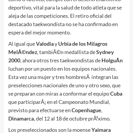
deportivo, vital para la salud de todo atleta que se
aleja de las competiciones. El retiro oficial del
destacado taekwondista no se ha confirmado en
espera del mejor momento.
Al igual que
Valodia
y
Urbia de los Milagros
MelÃ©ndez
, tambiÃ©n medallista de
Sydney
2000
, ahora otros tres taekwondistas de
HolguÃ­n
luchan por un puesto en los equipos nacionales.
Esta vez una mujer y tres hombresÂ integran las
preselecciones nacionales de uno y otro sexo, que
se preparan con miras a conformar el equipo
Cuba
que participarÃ¡ en el Campeonato Mundial,
previsto para efectuarse en
Copenhague
,
Dinamarca
, del 12 al 18 de octubre prÃ³ximo.
Los preseleccionados son la moense
Yaimara