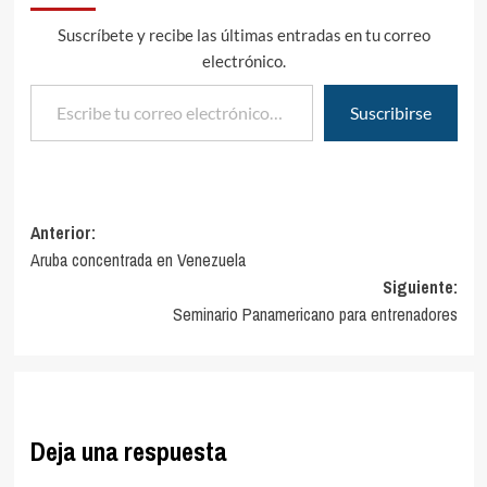
donde se enfrentaban
doce equipos
Suscríbete y recibe las últimas entradas en tu correo
representantes de las
electrónico.
diferentes ciudades,…
Escribe tu correo electrónico…
Suscribirse
Navegación
Anterior:
Aruba concentrada en Venezuela
de
Siguiente:
entradas
Seminario Panamericano para entrenadores
Deja una respuesta