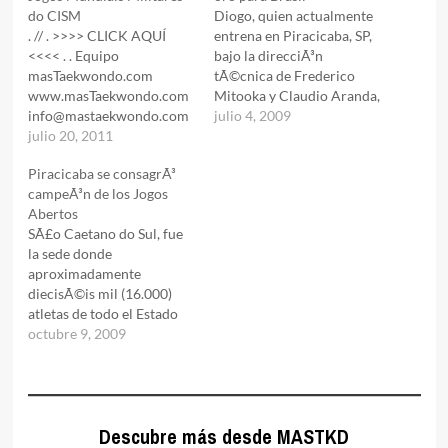
do CISM
Diogo, quien actualmente
. // . >>>> CLICK AQUÍ
entrena en Piracicaba, SP,
<<<< . . Equipo
bajo la direcciÃ³n
masTaekwondo.com
tÃ©cnica de Frederico
www.masTaekwondo.com
Mitooka y Claudio Aranda,
info@mastaekwondo.com
llegÃ³ a la medalla de oro
julio 4, 2009
. >>>> Ir a Noticias de
julio 20, 2011
tras superar cinco
BRASIL <<<< . ©
combates: AzerbaijÃ¡n,
Piracicaba se consagrÃ³
Copyright 2003-2011
Italia, Polonia, USA y la
campeÃ³n de los Jogos
masTaekwondo.com -
final a Corea. Con este
Abertos
Todos los Derechos
resultado Diogo Silva se
SÃ£o Caetano do Sul, fue
Reservados. Se prohíbe la
perfila para el mundial de
la sede donde
reproducción total o
Dinamarca en octubre…
aproximadamente
parcial de este Sitio Web
diecisÃ©is mil (16.000)
sin la expresa autorización
atletas de todo el Estado
de masTaekwondo.com
de SÃ£o Paulo, compiten
octubre 9, 2009
masTaekwondo.com es…
en los diferentes deportes
durante los once dÃ­as que
durarÃ¡n estos juegos.La
cita para la Primera
Descubre más desde MASTKD
DivisiÃ³n del Taekwondo,