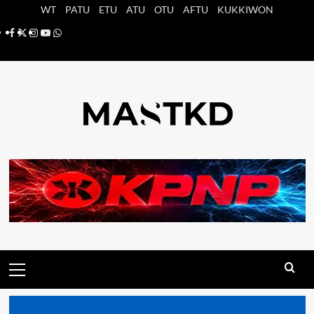
Saltar
WT
PATU
ETU
ATU
OTU
AFTU
KUKKIWON
al
Facebook
X
Instagram
YouTube
Whatsapp
contenido
Menú
principal