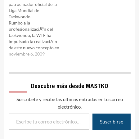
taekwondo dentro del
patrocinador oficial de la
circuito olÃ­mpico
Liga Mundial de
perteneciente a los Juegos
Taekwondo
de Verano. El Taekwondo
Rumbo a la
participÃ³ como deporte
profesionalizaciÃ³n del
demostraciÃ³n en los
taekwondo, la WTF ha
Juegos OlÃ­mpicos de
impulsado la realizaciÃ³n
SeÃºl 1988, por primera
de este nuevo concepto en
vez…
taekwondo deportivo. Un
noviembre 6, 2009
Ãºnico evento que reparte
mÃ¡s de 200.000 dÃ³lares
en premios hace que se
marque un antes y
Descubre más desde MASTKD
despuÃ©s en la historia de
nuestro deporte. Y si de un
hecho histÃ³rico…
Suscríbete y recibe las últimas entradas en tu correo
electrónico.
Escribe tu correo electrónico…
Suscribirse