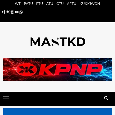
Saltar
WT
PATU
ETU
ATU
OTU
AFTU
KUKKIWON
al
Facebook
X
Instagram
YouTube
Whatsapp
contenido
Menú
principal