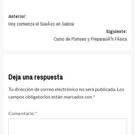
Navegación
Anterior:
Hoy comienza el SueÃ±o en Galicia
de
Siguiente:
entradas
Curso de Pumses y PreparaciÃ³n FÃ­sica
Deja una respuesta
Tu dirección de correo electrónico no será publicada.
Los
campos obligatorios están marcados con
*
Comentario
*