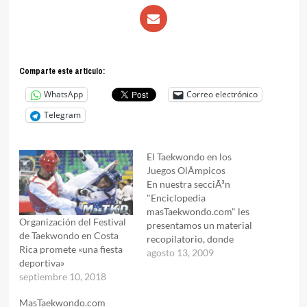
Comparte este articulo:
WhatsApp
Correo electrónico
Telegram
El Taekwondo en los
Juegos OlÃ­mpicos
En nuestra secciÃ³n
"Enciclopedia
masTaekwondo.com" les
Organización del Festival
presentamos un material
de Taekwondo en Costa
recopilatorio, donde
Rica promete «una fiesta
podrÃ¡n tener todos los
agosto 13, 2009
deportiva»
resultados, detalles e
septiembre 10, 2018
imÃ¡genes de cada
participaciÃ³n del
MasTaekwondo.com