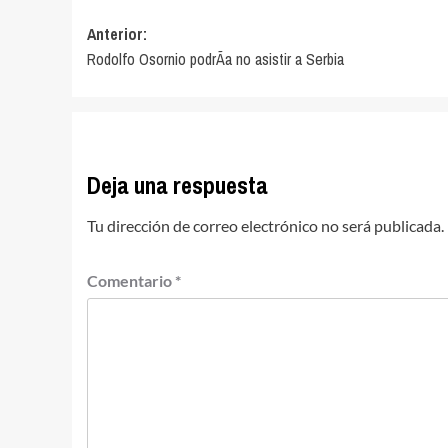
Navegación
Anterior:
Rodolfo Osornio podrÃ­a no asistir a Serbia
de
entradas
Deja una respuesta
Tu dirección de correo electrónico no será publicada.
Comentario
*