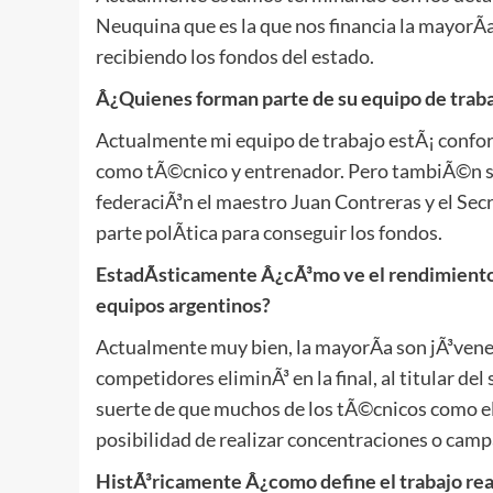
Neuquina que es la que nos financia la mayorÃ­
recibiendo los fondos del estado.
Â¿Quienes forman parte de su equipo de trab
Actualmente mi equipo de trabajo estÃ¡ conform
como tÃ©cnico y entrenador. Pero tambiÃ©n s
federaciÃ³n el maestro Juan Contreras y el Secr
parte polÃ­tica para conseguir los fondos.
EstadÃ­sticamente Â¿cÃ³mo ve el rendimiento 
equipos argentinos?
Actualmente muy bien, la mayorÃ­a son jÃ³venes
competidores eliminÃ³ en la final, al titular 
suerte de que muchos de los tÃ©cnicos como el 
posibilidad de realizar concentraciones o cam
HistÃ³ricamente Â¿como define el trabajo reali