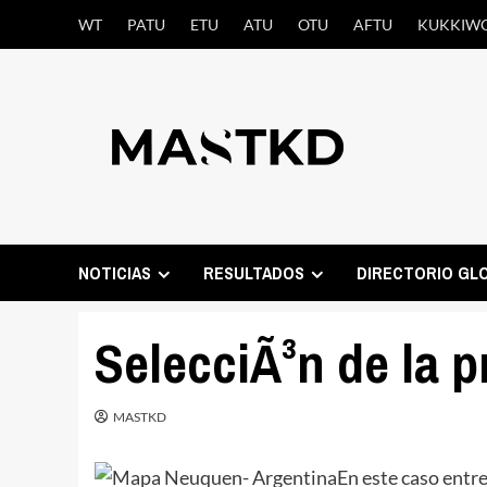
Saltar
WT
PATU
ETU
ATU
OTU
AFTU
KUKKIW
al
contenido
NOTICIAS
RESULTADOS
DIRECTORIO GL
SelecciÃ³n de la 
MASTKD
En este caso entr