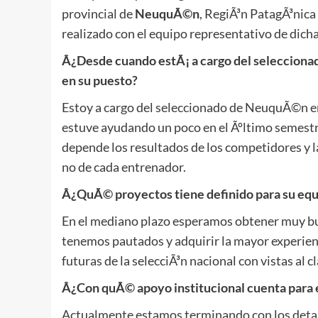
provincial de
NeuquÃ©n
, RegiÃ³n PatagÃ³nica
realizado con el equipo representativo de dicha
Â¿Desde cuando estÃ¡ a cargo del seleccionado
en su puesto?
Estoy a cargo del seleccionado de NeuquÃ©n en
estuve ayudando un poco en el Ãºltimo semestre
depende los resultados de los competidores y l
no de cada entrenador.
Â¿QuÃ© proyectos tiene definido para su equi
En el mediano plazo esperamos obtener muy bu
tenemos pautados y adquirir la mayor experien
futuras de la selecciÃ³n nacional con vistas al cl
Â¿Con quÃ© apoyo institucional cuenta para 
Actualmente estamos terminando con los detall