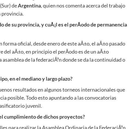
 (Sur) de
Argentina
, quien nos comenta acerca del trabajo
 provincia.
 de su provincia, y cuÃ¡l es el perÃ­odo de permanencia
 forma oficial, desde enero de este aÃ±o, el aÃ±o pasado
 del aÃ±o, en principio el perÃ­odo es de un aÃ±o
a asamblea de la federaciÃ³n donde se da la continuidad o
po, en el mediano y largo plazo?
enos resultados en algunos torneos internacionales que
cia posible. Todo esto apuntando a las convocatorias
asificatorio juvenil.
el cumplimiento de dichos proyectos?
es para realizar la Asamblea Ordinaria de la FederaciÃ³n