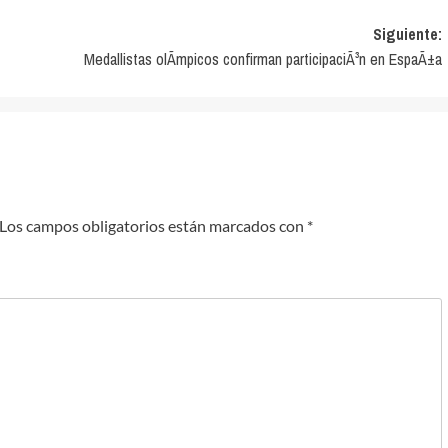
Siguiente:
Medallistas olÃ­mpicos confirman participaciÃ³n en EspaÃ±a
Los campos obligatorios están marcados con
*