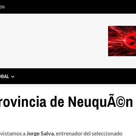
ON
OBAL
provincia de NeuquÃ©n
evistamos a
Jorge Salva
, entrenador del seleccionado