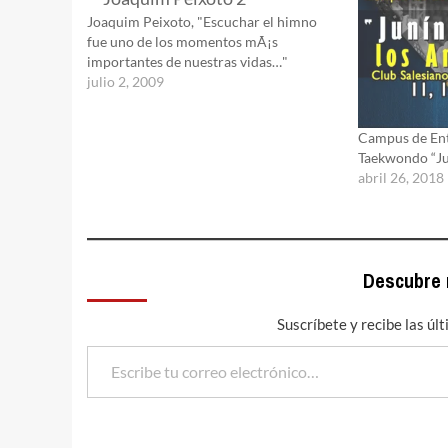
Joaquim Peixoto, "Escuchar el himno
fue uno de los momentos mÃ¡s
importantes de nuestras vidas…"
julio 2, 2009
Campus de En
Taekwondo “Ju
abril 26, 2018
Descubre
Suscríbete y recibe las úl
Escribe tu correo electrónico…