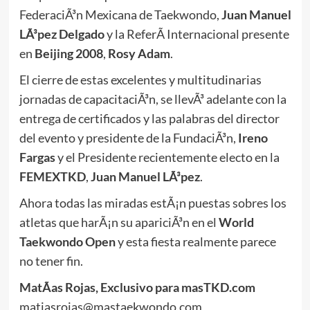
FederaciÃ³n Mexicana de Taekwondo,
Juan Manuel
LÃ³pez Delgado
y la ReferÃ­ Internacional presente
en
Beijing 2008
,
Rosy Adam
.
El cierre de estas excelentes y multitudinarias
jornadas de capacitaciÃ³n, se llevÃ³ adelante con la
entrega de certificados y las palabras del director
del evento y presidente de la FundaciÃ³n,
Ireno
Fargas
y el Presidente recientemente electo en la
FEMEXTKD
,
Juan Manuel LÃ³pez
.
Ahora todas las miradas estÃ¡n puestas sobres los
atletas que harÃ¡n su apariciÃ³n en el
World
Taekwondo Open
y esta fiesta realmente parece
no tener fin.
MatÃ­as Rojas, Exclusivo para masTKD.com
matiasrojas@mastaekwondo.com