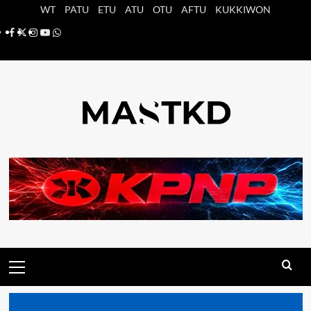
Saltar
WT
PATU
ETU
ATU
OTU
AFTU
KUKKIWON
al
Facebook
X
Instagram
YouTube
Whatsapp
contenido
Menú
principal