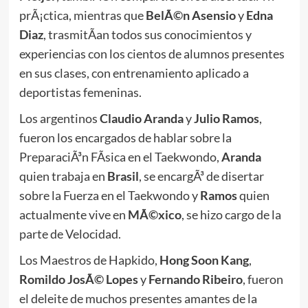
prÃ¡ctica, mientras que
BelÃ©n Asensio
y
Edna
Diaz
, trasmitÃ­an todos sus conocimientos y
experiencias con los cientos de alumnos presentes
en sus clases, con entrenamiento aplicado a
deportistas femeninas.
Los argentinos
Claudio Aranda
y
Julio Ramos
,
fueron los encargados de hablar sobre la
PreparaciÃ³n FÃ­sica en el Taekwondo,
Aranda
quien trabaja en
Brasil
, se encargÃ³ de disertar
sobre la Fuerza en el Taekwondo y
Ramos
quien
actualmente vive en
MÃ©xico
, se hizo cargo de la
parte de Velocidad.
Los Maestros de Hapkido,
Hong Soon Kang
,
Romildo JosÃ© Lopes
y
Fernando Ribeiro
, fueron
el deleite de muchos presentes amantes de la