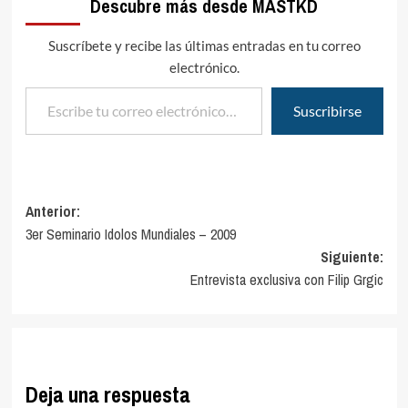
Descubre más desde MASTKD
dentro del ring, sino
tambiÃ©n fuera de Ã©l,
habiÃ©ndosele
Suscríbete y recibe las últimas entradas en tu correo
comprobado en…
electrónico.
Escribe tu correo electrónico…
Suscribirse
Navegación
Anterior:
3er Seminario Idolos Mundiales – 2009
de
Siguiente:
entradas
Entrevista exclusiva con Filip Grgic
Deja una respuesta