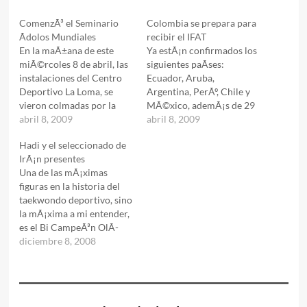
ComenzÃ³ el Seminario
Colombia se prepara para
Ãdolos Mundiales
recibir el IFAT
En la maÃ±ana de este
Ya estÃ¡n confirmados los
miÃ©rcoles 8 de abril, las
siguientes paÃ­ses:
instalaciones del Centro
Ecuador, Aruba,
Deportivo La Loma, se
Argentina, PerÃº, Chile y
vieron colmadas por la
MÃ©xico, ademÃ¡s de 29
presencia de
abril 8, 2009
estados de Colombia. El
abril 8, 2009
taekwondistas de todo el
prof. RenÃ© Forero
Hadi y el seleccionado de
mundo que asistÃ­an a la
estarÃ¡ a cargo de la
IrÃ¡n presentes
primer jornada del Tercer
organizaciÃ³n local del
Una de las mÃ¡ximas
Seminario Ãdolos
evento, quien actualmente
figuras en la historia del
Mundiales. Debido a la
se encuentra participando,
taekwondo deportivo, sino
gran cantidad de
junto al selecionado
la mÃ¡xima a mi entender,
presentes, para una mayor
nacional del Seminario
es el Bi CampeÃ³n OlÃ­
organizaciÃ³n,…
Ãdolos Mundiales en la
mpico y dos veces
diciembre 8, 2008
ciudad de San…
CampeÃ³n del Mundo, el
iranÃ­ Hadi Saei
Bonehkohal, quien no solo
ha demostrado grandeza