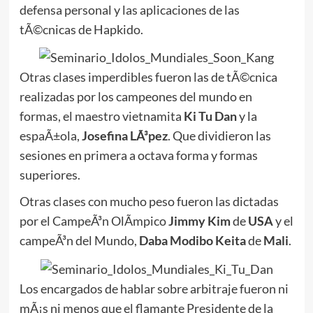
defensa personal y las aplicaciones de las
tÃ©cnicas de Hapkido.
Otras clases imperdibles fueron las de tÃ©cnica
realizadas por los campeones del mundo en
formas, el maestro vietnamita
Ki Tu Dan
y la
espaÃ±ola,
Josefina LÃ³pez
. Que dividieron las
sesiones en primera a octava forma y formas
superiores.
Otras clases con mucho peso fueron las dictadas
por el CampeÃ³n OlÃ­mpico
Jimmy Kim
de
USA
y el
campeÃ³n del Mundo,
Daba Modibo Keita
de
Mali
.
Los encargados de hablar sobre arbitraje fueron ni
mÃ¡s ni menos que el flamante Presidente de la