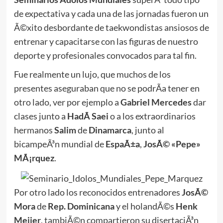
de expectativa y cada una de las jornadas fueron un
Ã©xito desbordante de taekwondistas ansiosos de
entrenar y capacitarse con las figuras de nuestro
deporte y profesionales convocados para tal fin.
Fue realmente un lujo, que muchos de los
presentes aseguraban que no se podrÃ­a tener en
otro lado, ver por ejemplo a
Gabriel Mercedes
dar
clases junto a
HadÃ­ Saei
o a los extraordinarios
hermanos
Salim
de
Dinamarca
, junto al
bicampeÃ³n mundial de
EspaÃ±a
,
JosÃ© «Pepe»
MÃ¡rquez
.
Por otro lado los reconocidos entrenadores
JosÃ©
Mora
de
Rep. Dominicana
y el holandÃ©s
Henk
Meijer
, tambiÃ©n compartieron su disertaciÃ³n