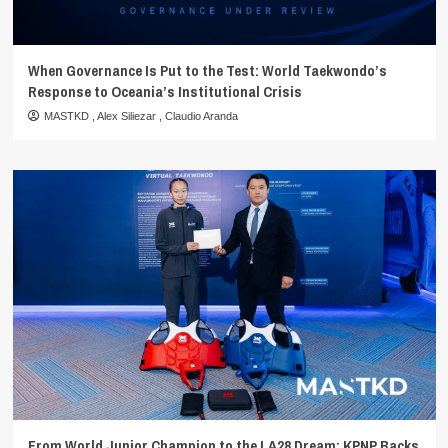
When Governance Is Put to the Test: World Taekwondo’s
Response to Oceania’s Institutional Crisis
MASTKD
,
Alex Siliezar
,
Claudio Aranda
From World Junior Champion to the LA28 Dream: KPNP Backs