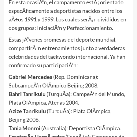
En esta ocasiÃ³n, el campamento estÃ¡ orientado
especÃ­ficamente a deportistas nacidos entre los
aÃ±os 1991 y 1999. Los cuales serÃ¡n divididos en
dos grupos: IniciaciÃ³n y Perfeccionamiento.
Estas jÃ³venes promesas del deporte mundial,
compartirÃ¡n entrenamientos junto a verdaderas
celebridades del taekwondo internacional. Ya han
confirmado su participaciÃ³n:
Gabriel Mercedes
(Rep. Dominicana):
SubcampeÃ³n OlÃ­mpico Beijing 2008.
Bahri Tanrikulu
(TurquÃ­a): CampeÃ³n del Mundo,
Plata OlÃ­mpica, Atenas 2004.
Azize Tanrikulu
(TurquÃ­a): Plata OlÃ­mpica,
Beijing 2008.
Tania Monroi
(Australia): Deportista OlÃ­mpica.
EstefanÃ­a HernÃ¡ndez
(EspaÃ±a): Campeona de