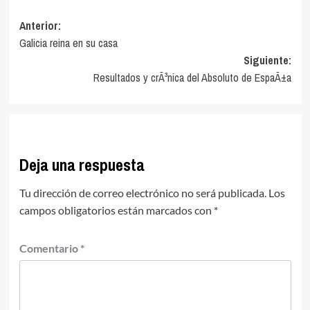
Navegación
Anterior:
Galicia reina en su casa
de
Siguiente:
entradas
Resultados y crÃ³nica del Absoluto de EspaÃ±a
Deja una respuesta
Tu dirección de correo electrónico no será publicada.
Los
campos obligatorios están marcados con
*
Comentario
*