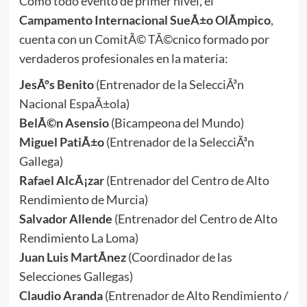
Como todo evento de primer nivel, el
Campamento Internacional SueÃ±o OlÃ­mpico
,
cuenta con un ComitÃ© TÃ©cnico formado por
verdaderos profesionales en la materia:
JesÃºs Benito
(Entrenador de la SelecciÃ³n
Nacional EspaÃ±ola)
BelÃ©n Asensio
(Bicampeona del Mundo)
Miguel PatiÃ±o
(Entrenador de la SelecciÃ³n
Gallega)
Rafael AlcÃ¡zar
(Entrenador del Centro de Alto
Rendimiento de Murcia)
Salvador Allende
(Entrenador del Centro de Alto
Rendimiento La Loma)
Juan Luis MartÃ­nez
(Coordinador de las
Selecciones Gallegas)
Claudio Aranda
(Entrenador de Alto Rendimiento /