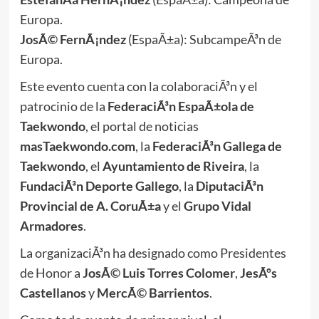
Europa.
JosÃ© FernÃ¡ndez
(EspaÃ±a): SubcampeÃ³n de
Europa.
Este evento cuenta con la colaboraciÃ³n y el
patrocinio de la
FederaciÃ³n EspaÃ±ola de
Taekwondo
, el portal de noticias
masTaekwondo.com
, la
FederaciÃ³n Gallega de
Taekwondo
, el
Ayuntamiento de Riveira
, la
FundaciÃ³n Deporte Gallego
, la
DiputaciÃ³n
Provincial de A. CoruÃ±a
y el
Grupo Vidal
Armadores
.
La organizaciÃ³n ha designado como Presidentes
de Honor a
JosÃ© Luis Torres Colomer
,
JesÃºs
Castellanos
y
MercÃ© Barrientos
.