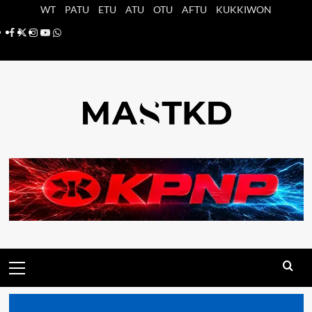
Saltar
WT
PATU
ETU
ATU
OTU
AFTU
KUKKIWON
al
Facebook
X
Instagram
YouTube
Whatsapp
contenido
Menú
principal