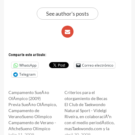
See author's posts
Comparte este articulo:
WhatsApp
Correo electrónico
Telegram
Campamento SueÃ±o
Criterios para el
OlÃ­mpico (2009)
otorgamiento de Becas
Previa SueÃ±o OlÃ­mpico,
El Club de Taekwondo
Campamento de
Natural Sport - Videlgi
VeranoSueno Olimpico
Riveira, en colaboraciÃ³n
Campamento de Verano -
con el medio periodÃ­stico,
AficheSueno Olimpico
masTaekwondo.com y la
Campamento de Verano -
julio 11, 2009
FundaciÃ³n Ireno Fargas,
abril 30, 2009