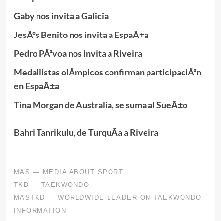
Gaby nos invita a Galicia
JesÃºs Benito nos invita a EspaÃ±a
Pedro PÃ³voa nos invita a Riveira
Medallistas olÃ­mpicos confirman participaciÃ³n
en EspaÃ±a
Tina Morgan de Australia, se suma al SueÃ±o
Bahri Tanrikulu, de TurquÃ­a a Riveira