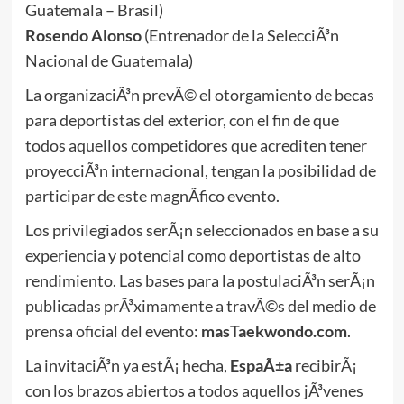
Guatemala – Brasil)
Rosendo Alonso
(Entrenador de la SelecciÃ³n
Nacional de Guatemala)
La organizaciÃ³n prevÃ© el otorgamiento de becas
para deportistas del exterior, con el fin de que
todos aquellos competidores que acrediten tener
proyecciÃ³n internacional, tengan la posibilidad de
participar de este magnÃ­fico evento.
Los privilegiados serÃ¡n seleccionados en base a su
experiencia y potencial como deportistas de alto
rendimiento. Las bases para la postulaciÃ³n serÃ¡n
publicadas prÃ³ximamente a travÃ©s del medio de
prensa oficial del evento:
masTaekwondo.com
.
La invitaciÃ³n ya estÃ¡ hecha,
EspaÃ±a
recibirÃ¡
con los brazos abiertos a todos aquellos jÃ³venes