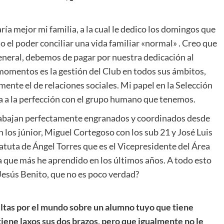
ría mejor mi familia, a la cual le dedico los domingos que
o el poder conciliar una vida familiar «normal» . Creo que
general, debemos de pagar por nuestra dedicación al
momentos es la gestión del Club en todos sus ámbitos,
ente el de relaciones sociales. Mi papel en la Selección
a a la perfección con el grupo humano que tenemos.
rabajan perfectamente engranados y coordinados desde
 los júnior, Miguel Cortegoso con los sub 21 y José Luis
batuta de Ángel Torres que es el Vicepresidente del Área
na que más he aprendido en los últimos años. A todo esto
Jesús Benito, que no es poco verdad?
ltas por el mundo sobre un alumno tuyo que tiene
iene laxos sus dos brazos, pero que igualmente no le