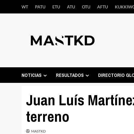
Saltar
WT
PATU
ETU
ATU
OTU
AFTU
KUKKIW
al
contenido
NOTICIAS
RESULTADOS
DIRECTORIO GL
Juan Luís Martíne
terreno
MASTKD