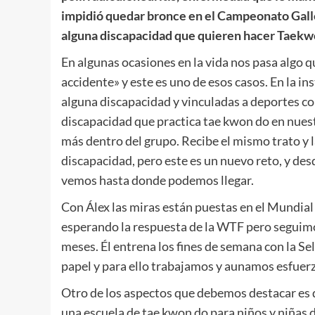
impidió quedar bronce en el Campeonato Gall
alguna discapacidad que quieren hacer Taek
En algunas ocasiones en la vida nos pasa algo q
accidente» y este es uno de esos casos. En la in
alguna discapacidad y vinculadas a deportes co
discapacidad que practica tae kwon do en nuest
más dentro del grupo. Recibe el mismo trato y 
discapacidad, pero este es un nuevo reto, y de
vemos hasta donde podemos llegar.
Con Álex las miras están puestas en el Mundial
esperando la respuesta de la WTF pero seguimo
meses. Él entrena los fines de semana con la Se
papel y para ello trabajamos y aunamos esfuer
Otro de los aspectos que debemos destacar es 
una escuela de tae kwon do para niños y niñas d