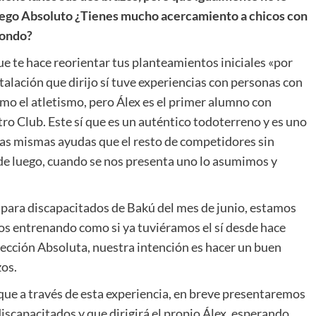
ego Absoluto ¿Tienes mucho acercamiento a chicos con
wondo?
ue te hace reorientar tus planteamientos iniciales «por
stalación que dirijo sí tuve experiencias con personas con
mo el atletismo, pero Álex es el primer alumno con
ro Club. Este sí que es un auténtico todoterreno y es uno
las mismas ayudas que el resto de competidores sin
sde luego, cuando se nos presenta uno lo asumimos y
 para discapacitados de Bakú del mes de junio, estamos
s entrenando como si ya tuviéramos el sí desde hace
lección Absoluta, nuestra intención es hacer un buen
zos.
que a través de esta experiencia, en breve presentaremos
iscapacitados y que dirigirá el propio Álex, esperando