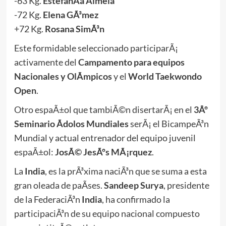
-63 Kg.
EstefanÃ­a Almela
-72 Kg.
Elena GÃ³mez
+72 Kg.
Rosana SimÃ³n
Este formidable seleccionado participarÃ¡
activamente del
Campamento para equipos
Nacionales y OlÃ­mpicos
y el
World Taekwondo
Open
.
Otro espaÃ±ol que tambiÃ©n disertarÃ¡ en el
3Âº
Seminario Ãdolos Mundiales
serÃ¡ el BicampeÃ³n
Mundial y actual entrenador del equipo juvenil
espaÃ±ol:
JosÃ© JesÃºs MÃ¡rquez
.
La
India
, es la prÃ³xima naciÃ³n que se suma a esta
gran oleada de paÃ­ses.
Sandeep Surya
, presidente
de la FederaciÃ³n
India
, ha confirmado la
participaciÃ³n de su equipo nacional compuesto