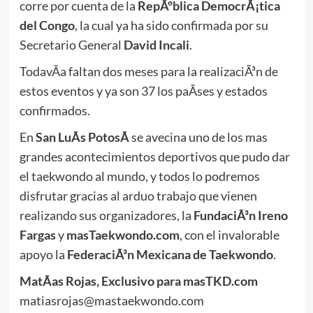
corre por cuenta de la
RepÃºblica DemocrÃ¡tica
del Congo
, la cual ya ha sido confirmada por su
Secretario General
David Incali
.
TodavÃ­a faltan dos meses para la realizaciÃ³n de
estos eventos y ya son 37 los paÃ­ses y estados
confirmados.
En
San LuÃ­s PotosÃ­
se avecina uno de los mas
grandes acontecimientos deportivos que pudo dar
el taekwondo al mundo, y todos lo podremos
disfrutar gracias al arduo trabajo que vienen
realizando sus organizadores, la
FundaciÃ³n Ireno
Fargas
y
masTaekwondo.com
, con el invalorable
apoyo la
FederaciÃ³n Mexicana de Taekwondo
.
MatÃ­as Rojas, Exclusivo para masTKD.com
matiasrojas@mastaekwondo.com