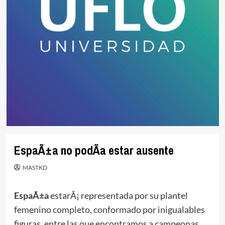
EspaÃ±a no podÃ­a estar ausente
MASTKD
EspaÃ±a
estarÃ¡ representada por su plantel
femenino completo, conformado por inigualables
figuras, entre las que encontramos a campeonas