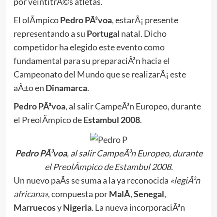
por veintitrÃ©s atletas.
El olÃ­mpico
Pedro PÃ³voa
, estarÃ¡ presente
representando a su
Portugal
natal. Dicho
competidor ha elegido este evento como
fundamental para su preparaciÃ³n hacia el
Campeonato del Mundo que se realizarÃ¡ este
aÃ±o en
Dinamarca
.
Pedro PÃ³voa
, al salir CampeÃ³n Europeo, durante
el PreolÃ­mpico de
Estambul 2008
.
Pedro PÃ³voa
, al salir CampeÃ³n Europeo, durante
el PreolÃ­mpico de Estambul 2008.
Un nuevo paÃ­s se suma a la ya reconocida
«legiÃ³n
africana»
, compuesta por
MalÃ­
,
Senegal
,
Marruecos
y
Nigeria
. La nueva incorporaciÃ³n