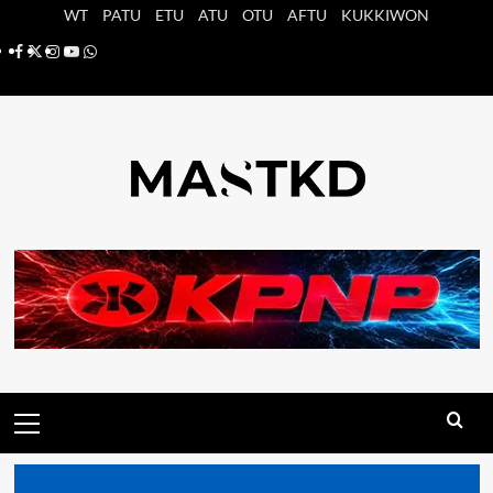
Saltar
WT
PATU
ETU
ATU
OTU
AFTU
KUKKIWON
al
Facebook
X
Instagram
YouTube
Whatsapp
contenido
Menú
principal