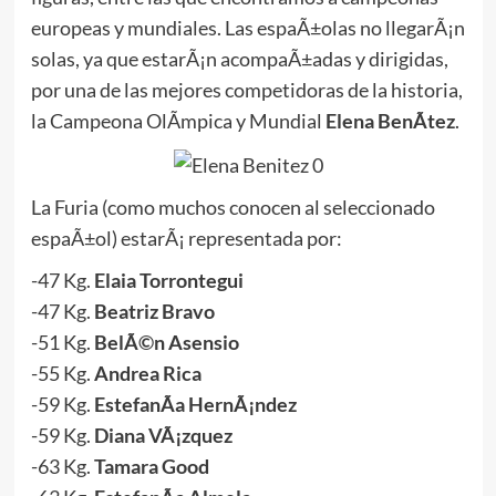
europeas y mundiales. Las espaÃ±olas no llegarÃ¡n
solas, ya que estarÃ¡n acompaÃ±adas y dirigidas,
por una de las mejores competidoras de la historia,
la Campeona OlÃ­mpica y Mundial
Elena BenÃ­tez
.
La Furia (como muchos conocen al seleccionado
espaÃ±ol) estarÃ¡ representada por:
-47 Kg.
Elaia Torrontegui
-47 Kg.
Beatriz Bravo
-51 Kg.
BelÃ©n Asensio
-55 Kg.
Andrea Rica
-59 Kg.
EstefanÃ­a HernÃ¡ndez
-59 Kg.
Diana VÃ¡zquez
-63 Kg.
Tamara Good