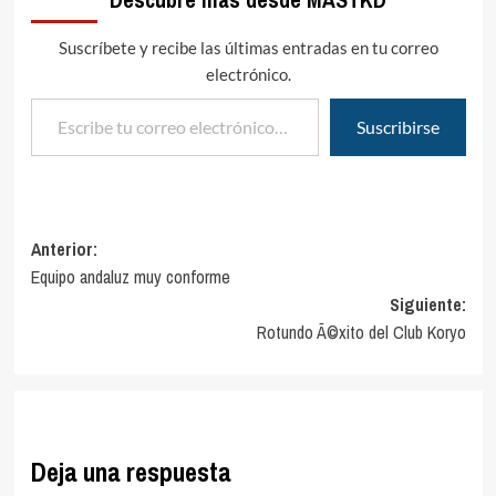
Suscríbete y recibe las últimas entradas en tu correo
electrónico.
Escribe tu correo electrónico…
Suscribirse
Navegación
Anterior:
Equipo andaluz muy conforme
de
Siguiente:
entradas
Rotundo Ã©xito del Club Koryo
Deja una respuesta