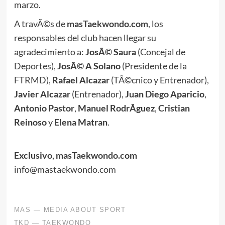
marzo.
A travÃ©s de
masTaekwondo.com
, los
responsables del club hacen llegar su
agradecimiento a:
JosÃ© Saura
(Concejal de
Deportes),
JosÃ© A Solano
(Presidente de la
FTRMD),
Rafael Alcazar
(TÃ©cnico y Entrenador),
Javier Alcazar
(Entrenador),
Juan Diego Aparicio
,
Antonio Pastor
,
Manuel RodrÃ­guez
,
Cristian
Reinoso
y
Elena Matran
.
Exclusivo, masTaekwondo.com
info@mastaekwondo.com