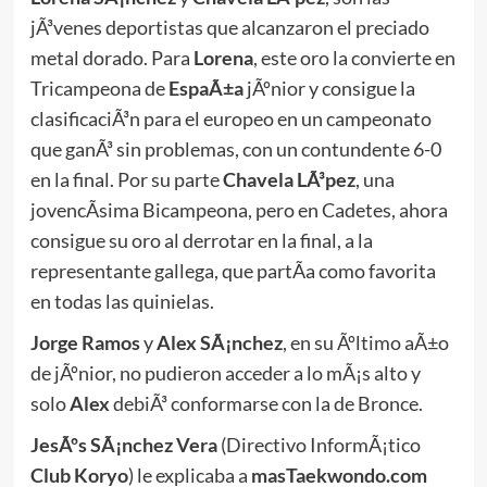
jÃ³venes deportistas que alcanzaron el preciado
metal dorado. Para
Lorena
, este oro la convierte en
Tricampeona de
EspaÃ±a
jÃºnior y consigue la
clasificaciÃ³n para el europeo en un campeonato
que ganÃ³ sin problemas, con un contundente 6-0
en la final. Por su parte
Chavela LÃ³pez
, una
jovencÃ­sima Bicampeona, pero en Cadetes, ahora
consigue su oro al derrotar en la final, a la
representante gallega, que partÃ­a como favorita
en todas las quinielas.
Jorge Ramos
y
Alex SÃ¡nchez
, en su Ãºltimo aÃ±o
de jÃºnior, no pudieron acceder a lo mÃ¡s alto y
solo
Alex
debiÃ³ conformarse con la de Bronce.
JesÃºs SÃ¡nchez Vera
(Directivo InformÃ¡tico
Club Koryo
) le explicaba a
masTaekwondo.com