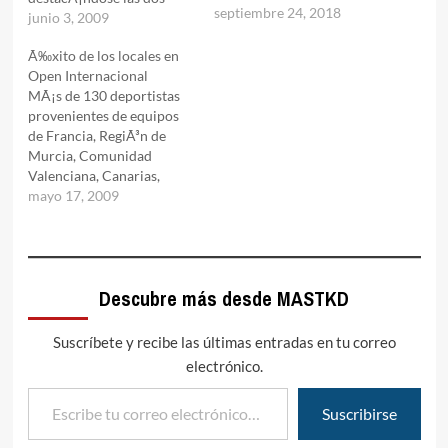
septiembre 24, 2018
deportistas espaÃ±olas
junio 3, 2009
que consiguieron el Oro,
Ã‰xito de los locales en
Paula Benes y Gema
Open Internacional
Armesto. La plata en la
MÃ¡s de 130 deportistas
Ãºltima jornada del
provenientes de equipos
domingo fue para Laura
de Francia, RegiÃ³n de
CarreÃ±o, mientras que
Murcia, Comunidad
los bronces los alcanzaron
Valenciana, Canarias,
Nagore Yrigoyen,
Castilla - La Mancha,
mayo 17, 2009
Estefania LÃ³pez y Samuel
Galicia y la Comunidad de
de…
Madrid, hicieron las
delicias del pÃºblico con
128 combates en los que el
Descubre más desde MASTKD
equipo de Alcobendas,
formado por la Escuela
JesÃºs Tortosa y la Escuela
Suscríbete y recibe las últimas entradas en tu correo
Han…
electrónico.
Escribe tu correo electrónico…
Suscribirse