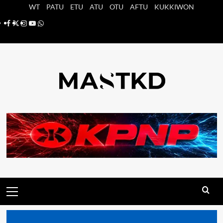
Saltar
WT
PATU
ETU
ATU
OTU
AFTU
KUKKIWON
al
Facebook
X
Instagram
YouTube
Whatsapp
contenido
Menú
principal