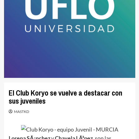
El Club Koryo se vuelve a destacar con
sus juveniles
MASTKD
Lorena SÃ¡nchez
y
Chavela LÃ³pez
, son las