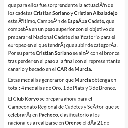
que para ellos fue sorprendente la actuaciÃ³n de
los cadetes
Cristian Soriano
y
Cristian Albaladejo
,
este Ãºltimo, CampeÃ³n de
EspaÃ±a
Cadete, que
competÃ­a en un peso superior con el objetivo de
preparar el Nacional Cadete clasificatorio para el
europeo en el que tendrÃ¡ que subir de categorÃ­a.
Por su parte
Cristian Soriano
se alzÃ³ con el bronce
tras perder en el paso a la final con el representante
canario y becado en el
CAR
de
Murcia
.
Estas medallas generaron que
Murcia
obtenga en
total: 4 medallas de Oro, 1 de Plata y 3 de Bronce.
El
Club Koryo
se prepara ahora para el
Campeonato Regional de Cadetes y SeÃ±or, que se
celebrarÃ¡ en
Pacheco
, clasificatorio a los
nacionales a realizarse en
Orense
el dÃ­a 21 de