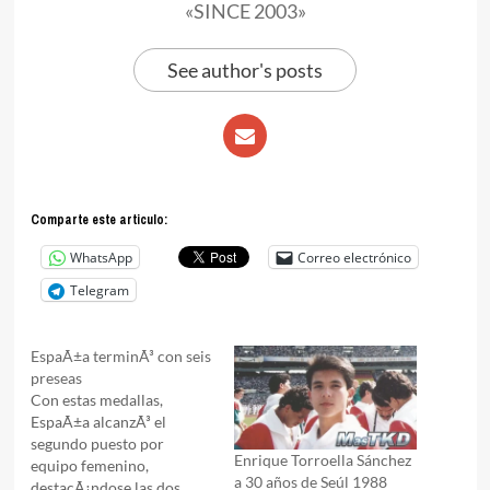
«SINCE 2003»
See author's posts
Comparte este articulo:
WhatsApp
Correo electrónico
Telegram
EspaÃ±a terminÃ³ con seis
preseas
Con estas medallas,
EspaÃ±a alcanzÃ³ el
segundo puesto por
Enrique Torroella Sánchez
equipo femenino,
a 30 años de Seúl 1988
destacÃ¡ndose las dos