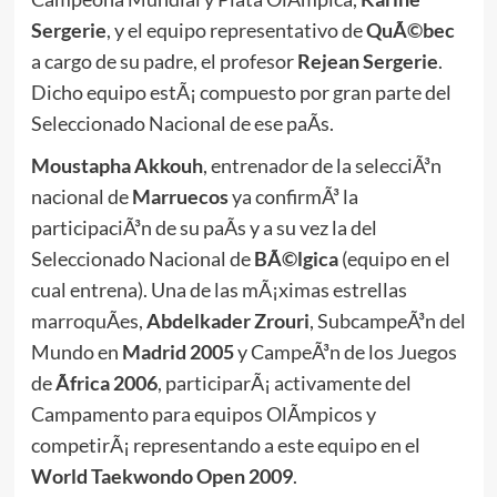
Sergerie
, y el equipo representativo de
QuÃ©bec
a cargo de su padre, el profesor
Rejean Sergerie
.
Dicho equipo estÃ¡ compuesto por gran parte del
Seleccionado Nacional de ese paÃ­s.
Moustapha Akkouh
, entrenador de la selecciÃ³n
nacional de
Marruecos
ya confirmÃ³ la
participaciÃ³n de su paÃ­s y a su vez la del
Seleccionado Nacional de
BÃ©lgica
(equipo en el
cual entrena). Una de las mÃ¡ximas estrellas
marroquÃ­es,
Abdelkader Zrouri
, SubcampeÃ³n del
Mundo en
Madrid 2005
y CampeÃ³n de los Juegos
de
Ãfrica 2006
, participarÃ¡ activamente del
Campamento para equipos OlÃ­mpicos y
competirÃ¡ representando a este equipo en el
World Taekwondo Open 2009
.