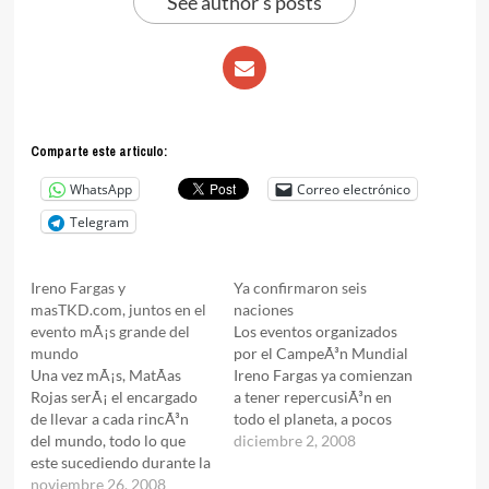
See author's posts
Comparte este articulo:
WhatsApp
Correo electrónico
Telegram
Ireno Fargas y
Ya confirmaron seis
masTKD.com, juntos en el
naciones
evento mÃ¡s grande del
Los eventos organizados
mundo
por el CampeÃ³n Mundial
Una vez mÃ¡s, MatÃ­as
Ireno Fargas ya comienzan
Rojas serÃ¡ el encargado
a tener repercusiÃ³n en
de llevar a cada rincÃ³n
todo el planeta, a pocos
del mundo, todo lo que
dÃ­as de haber sido
diciembre 2, 2008
este sucediendo durante la
publicado en
realizaciÃ³n de los eventos
noviembre 26, 2008
masTaekwondo.com, ya