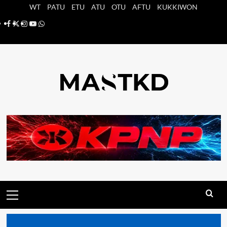
Saltar
WT
PATU
ETU
ATU
OTU
AFTU
KUKKIWON
al
Facebook
X
Instagram
YouTube
Whatsapp
contenido
Menú
principal