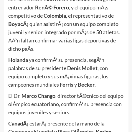
entrenador
RenÃ© Forero
, y el equipo mÃ¡s
competitivo de
Colombia
, el representativo de
BoyacÃ¡
quien asistirÃ¡ con un equipo completo
juvenil y senior, integrado por mÃ¡s de 50 atletas.
AÃºn faltan confirmar varias ligas deportivas de
dicho paÃ­s.
Holanda
ya confirmÃ³ su presencia, segÃºn
palabras de su presidente
Denis Mollet
, con
equipo completo y sus mÃ¡ximas figuras, los
campeones mundiales
Ferris
y
Becker
.
El Dr.
Marco Chango
, director tÃ©cnico del equipo
olÃ­mpico ecuatoriano, confirmÃ³ su presencia con
equipos juveniles y seniors.
CanadÃ¡
estarÃ¡ presente de la mano de la
Campeona Mundial y Plata OlÃ­mpica,
Karine