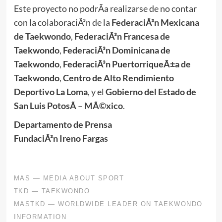
Este proyecto no podrÃ­a realizarse de no contar
con la colaboraciÃ³n de la
FederaciÃ³n Mexicana
de Taekwondo
,
FederaciÃ³n Francesa de
Taekwondo
,
FederaciÃ³n Dominicana de
Taekwondo
,
FederaciÃ³n PuertorriqueÃ±a de
Taekwondo
,
Centro de Alto Rendimiento
Deportivo La Loma
, y el
Gobierno del Estado de
San Luis PotosÃ­
–
MÃ©xico
.
Departamento de Prensa
FundaciÃ³n Ireno Fargas