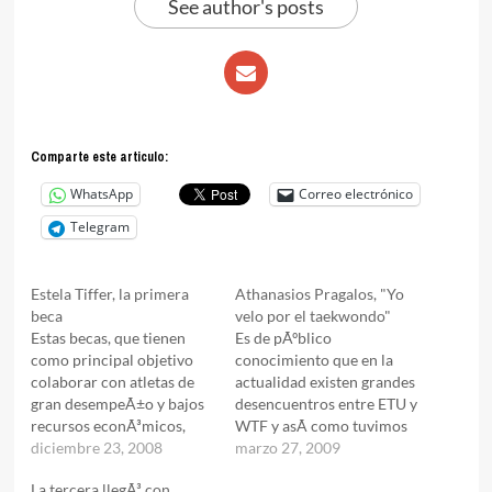
See author's posts
Comparte este articulo:
WhatsApp
Correo electrónico
Telegram
Estela Tiffer, la primera
Athanasios Pragalos, "Yo
beca
velo por el taekwondo"
Estas becas, que tienen
Es de pÃºblico
como principal objetivo
conocimiento que en la
colaborar con atletas de
actualidad existen grandes
gran desempeÃ±o y bajos
desencuentros entre ETU y
recursos econÃ³micos,
WTF y asÃ­ como tuvimos
estÃ¡n enfocadas en esta
diciembre 23, 2008
una nota donde se
marzo 27, 2009
primera etapa, a la
reflejaba la postura oficial
La tercera llegÃ³ con
preparaciÃ³n para
de La Mundial Pragalos se