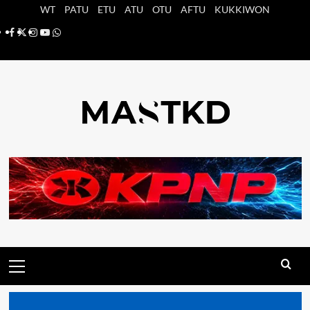
Saltar
WT
PATU
ETU
ATU
OTU
AFTU
KUKKIWON
al
Facebook
X
Instagram
YouTube
Whatsapp
contenido
Menú
principal