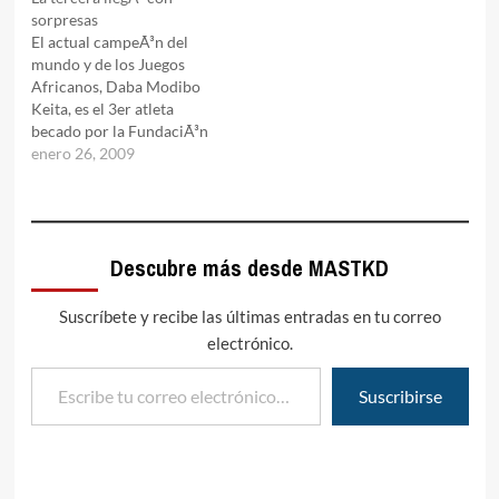
sorpresas
Copenhague 2009.En una
lanza al precipicio,
El actual campeÃ³n del
iniciativa que Ireno Fargas
sabemos que es muy
mundo y de los Juegos
afrontÃ³ con la
importante ahora
Africanos, Daba Modibo
colaboraciÃ³n exclusiva de
tambiÃ©n escuchar la
Keita, es el 3er atleta
masTaekwondo.com,
otra campana.Pragalos
becado por la FundaciÃ³n
debemos comunicar que
nos asegurÃ³ que tendrÃ­
Ireno Fargas y
enero 26, 2009
esta beca por un aÃ±o es…
amos…
masTaekwondo.com,
sumado a 4 integrantes de
MalÃ­, tambiÃ©n
campeones africanos.Esta
Descubre más desde MASTKD
nueva beca llegÃ³ a
travÃ©s del pedido del
entrenador de ese
Suscríbete y recibe las últimas entradas en tu correo
seleccionado, el francÃ©s
electrónico.
Jorge Ramos…
Escribe tu correo electrónico…
Suscribirse