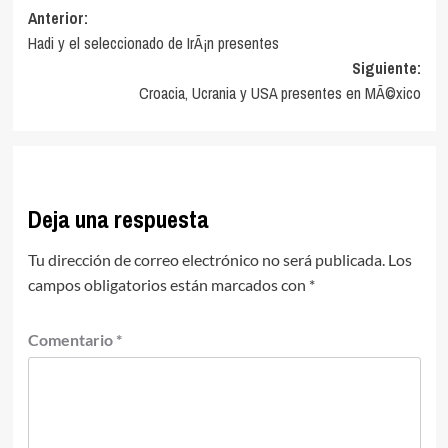
Navegación
Anterior:
Hadi y el seleccionado de IrÃ¡n presentes
de
Siguiente:
entradas
Croacia, Ucrania y USA presentes en MÃ©xico
Deja una respuesta
Tu dirección de correo electrónico no será publicada.
Los
campos obligatorios están marcados con
*
Comentario
*