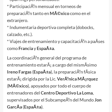
* ParticipaciÃ³n mensual en torneos de
preparaciÃ³n tanto en
MÃ©xico
como en el
extranjero.
* Indumentaria deportiva completa (dobocks,
calzado, etc.).
* Viajes de entrenamiento y capacitaciÃ³n a paÃ­ses
como
Francia
y
EspaÃ±a
.
La coordinaciÃ³n general del programa de
entrenamiento estarÃ¡ a cargo del mismÃ­simo
Ireno Fargas
(
EspaÃ±a
), la preparaciÃ³n fÃ­sica
estarÃ¡ dirigida por la Lic.
VerÃ³nica MÃ¡rquez
(
MÃ©xico
), apoyados por todo el cuerpo de
entrenadores del
Centro Deportivo La Loma
,
supervisados por el SubcampeÃ³n del Mundo
Jon
GarcÃ­a
(
EspaÃ±a
).