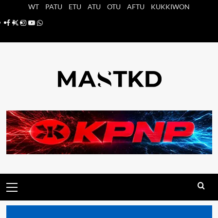
Saltar
WT
PATU
ETU
ATU
OTU
AFTU
KUKKIWON
al
Facebook
X
Instagram
YouTube
Whatsapp
contenido
Menú
principal