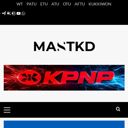
Saltar
WT
PATU
ETU
ATU
OTU
AFTU
KUKKIWON
al
Facebook
X
Instagram
YouTube
Whatsapp
contenido
Menú
principal