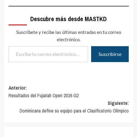
Descubre más desde MASTKD
Suscríbete y recibe las últimas entradas en tu correo
electrónico.
Escribe tu correo electrónico…
Suscribirse
Navegación
Anterior:
Resultados del Fujairah Open 2016 G2
de
Siguiente:
entradas
Dominicana define su equipo para el Clasificatorio Olímpico